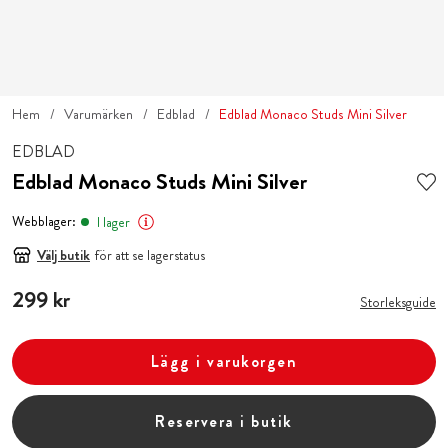
Hem
Varumärken
Edblad
Edblad Monaco Studs Mini Silver
EDBLAD
Edblad Monaco Studs Mini Silver
Webblager:
I lager
Välj butik
för att se lagerstatus
Pris
299 kr
:
299 kr
Storleksguide
Lägg i varukorgen
Reservera i butik