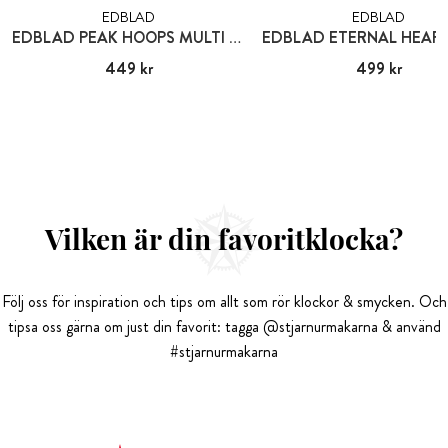
EDBLAD
EDBLAD
EDBLAD PEAK HOOPS MULTI HEART GOLD
Pris
449 kr
:
449 kr
Pris
499 kr
:
499 kr
Vilken är din favoritklocka?
Följ oss för inspiration och tips om allt som rör klockor & smycken. Och
tipsa oss gärna om just din favorit: tagga @stjarnurmakarna & använd
#stjarnurmakarna