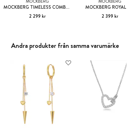
MOCKBERG
MOCKBERG
MOCKBERG TIMELESS COMBO GOLD
MOCKBERG ROYAL B
Pris
2 299 kr
:
2 299 kr
Pris
2 399 kr
:
2 399 kr
Andra produkter från samma varumärke