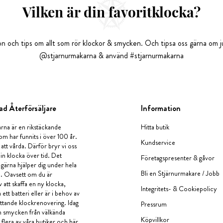
Vilken är din favoritklocka?
tion och tips om allt som rör klockor & smycken. Och tipsa oss gärna om ju
@stjarnurmakarna & använd #stjarnurmakarna
ad Återförsäljare
Information
rna är en rikstäckande
Hitta butik
om har funnits i över 100 år.
Kundservice
 att vårda. Därför bryr vi oss
in klocka över tid. Det
Företagspresenter & gåvor
i gärna hjälper dig under hela
Bli en Stjärnurmakare / Jobb
a. Oavsett om du är
v att skaffa en ny klocka,
Integritets- & Cookiepolicy
ett batteri eller är i behov av
tande klockrenovering. Idag
Pressrum
en smycken från välkända
Köpvillkor
flera av våra butiker och här