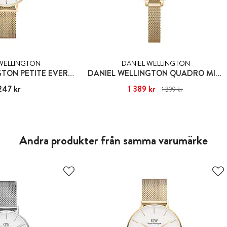
 WELLINGTON
DANIEL WELLINGTON
DANIEL WELLINGTON PETITE EVERGOLD
DANIEL WELLINGTON QUADRO MINI EVERGOLD
247 kr
:
1 247 kr
Nuvarande pris
1 389 kr
:
1 389 kr
Tidigare pris
:
1 399 kr
1 399 kr
Andra produkter från samma varumärke