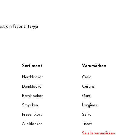
st din favorit: tagga
Sortiment
Varumärken
Herrklockor
Casio
Damklockor
Certina
Barnklockor
Gant
Smycken
Longines
Presentkort
Seiko
Alla klockor
Tissot
Se alla varumärken