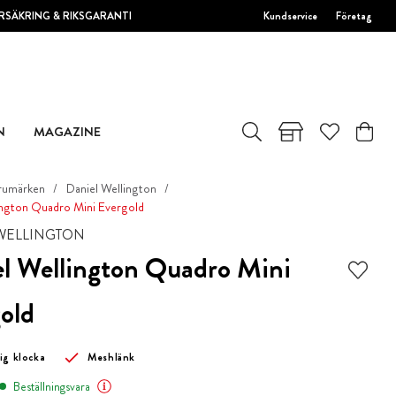
RSÄKRING & RIKSGARANTI
Kundservice
Företag
N
MAGAZINE
rumärken
Daniel Wellington
ington Quadro Mini Evergold
WELLINGTON
l Wellington Quadro Mini
old
ig klocka
Meshlänk
Beställningsvara