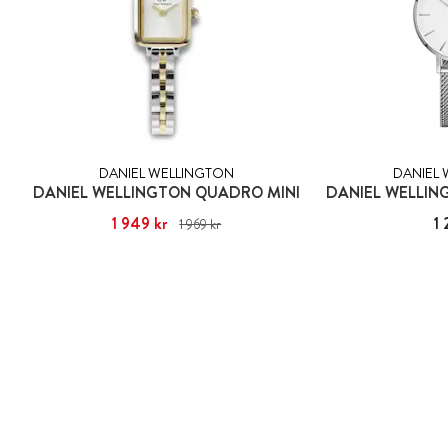
DANIEL WELLINGTON
DANIEL
DANIEL WELLINGTON QUADRO MINI
Nuvarande pris
1 949 kr
:
1 949 kr
Tidigare pris
:
Pris
1 
1 969 kr
1 969 kr