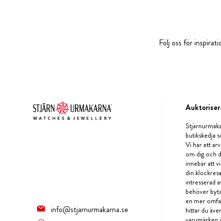
Följ oss för inspira
Auktoriser
Stjärnurmaka
butikskedja s
Vi har ett arv
om dig och d
innebär att v
din klockres
intresserad a
behöver byta 
en mer omfat
info@stjarnurmakarna.se
hittar du äv
varumärken i 