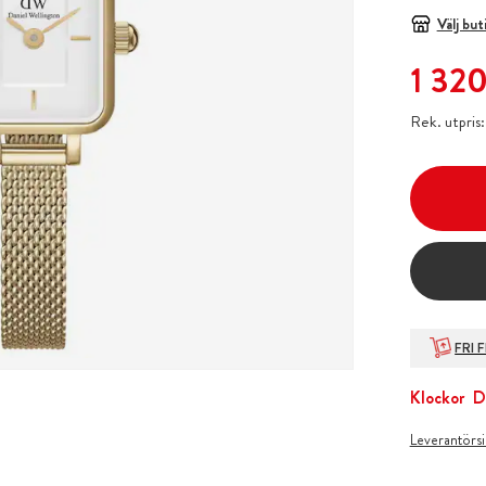
Välj but
Nuvarande
1 320
Rek. utpris
FRI 
Klockor
D
Leverantörs