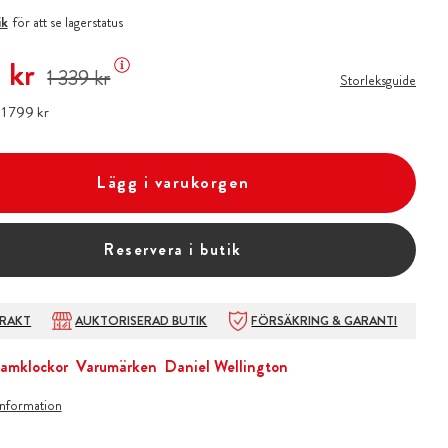
ik
för att se lagerstatus
 pris
:
1 320 kr
Tidigare pris
:
1 339 kr
 kr
1 339 kr
Storleksguide
:
Pris
1 799 kr
:
1 799 kr
Lägg i varukorgen
Reservera i butik
FRAKT
AUKTORISERAD BUTIK
FÖRSÄKRING & GARANTI
amklockor
Varumärken
Daniel Wellington
information