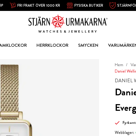
ÖP
FRI FRAKT ÖVER 1000 KR
FYSISKA BUTIKER
STJÄRNFÖ
AMKLOCKOR
HERRKLOCKOR
SMYCKEN
VARUMÄRKE
Hem
Va
Daniel Well
DANIEL 
Danie
Everg
Fyrkant
Webblager: