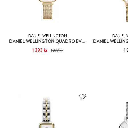
DANIEL WELLINGTON
DANIEL
DANIEL WELLINGTON QUADRO EVERGOLD
Nuvarande pris
1 393 kr
:
1 393 kr
Tidigare pris
:
Pris
1 
1 399 kr
1 399 kr