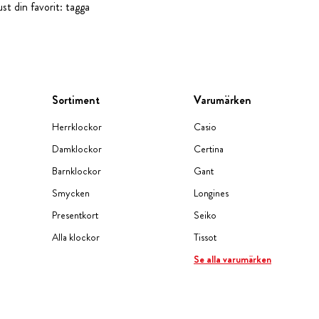
st din favorit: tagga
Sortiment
Varumärken
Herrklockor
Casio
Damklockor
Certina
Barnklockor
Gant
Smycken
Longines
Presentkort
Seiko
Alla klockor
Tissot
Se alla varumärken