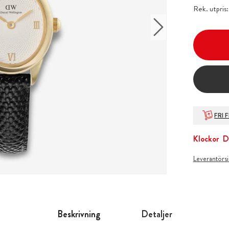
Rek. utpris
FRI 
Klockor
D
Leverantörs
Beskrivning
Detaljer