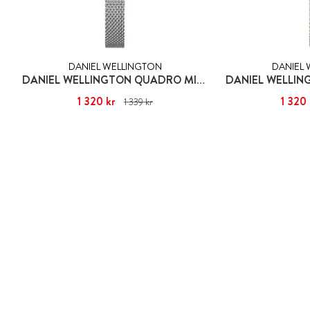
DANIEL WELLINGTON
DANIEL
DANIEL WELLINGTON QUADRO MINI STERLING
Nuvarande pris
1 320 kr
:
1 320 kr
Tidigare pris
:
Nuvarande pris
1 320 
:
1 339 kr
1 339 kr
1 