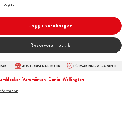
:
Pris
1 599 kr
:
1 599 kr
Lägg i varukorgen
Reservera i butik
FRAKT
AUKTORISERAD BUTIK
FÖRSÄKRING & GARANTI
amklockor
Varumärken
Daniel Wellington
information