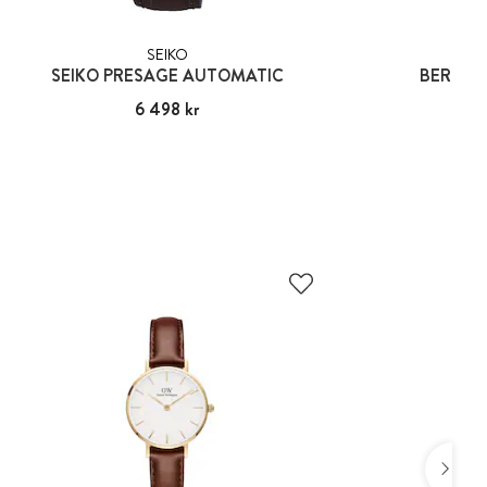
SEIKO
BER
SEIKO PRESAGE AUTOMATIC
BERING 
Pris
6 498 kr
:
6 498 kr
Pris
1 19
:
1