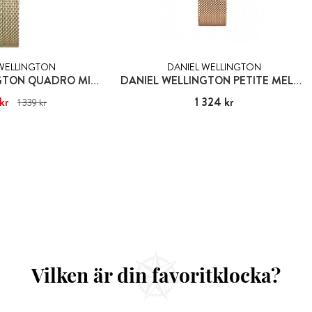
 WELLINGTON
DANIEL WELLINGTON
DANIEL WELLINGTON QUADRO MINI EVERGOLD
DANIEL WELLINGTON PETITE MELROSE
kr
1 320 kr
Tidigare pris
:
Pris
1 324 kr
:
1 324 kr
1 339 kr
339 kr
Vilken är din favoritklocka?