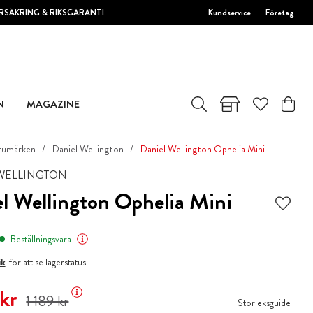
RSÄKRING & RIKSGARANTI
Kundservice
Företag
N
MAGAZINE
rumärken
Daniel Wellington
Daniel Wellington Ophelia Mini
WELLINGTON
l Wellington Ophelia Mini
Beställningsvara
ik
för att se lagerstatus
 pris
:
1 179 kr
Tidigare pris
:
1 189 kr
 kr
1 189 kr
Storleksguide