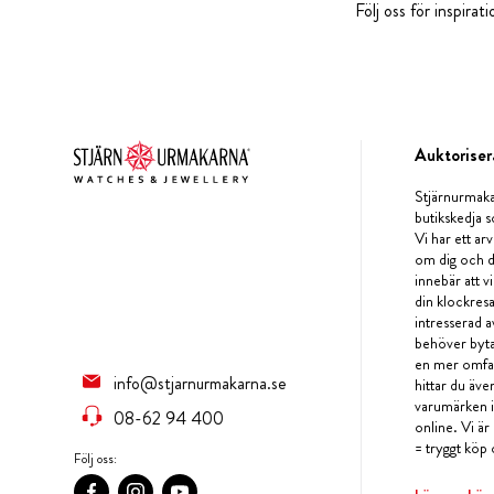
Följ oss för inspira
Auktoriser
Stjärnurmaka
butikskedja s
Vi har ett arv
om dig och d
innebär att v
din klockres
intresserad a
behöver byta 
en mer omfat
info@stjarnurmakarna.se
hittar du äv
varumärken i 
08-62 94 400
online. Vi är
= tryggt köp 
Följ oss: