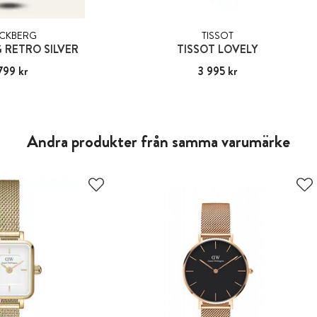
CKBERG
TISSOT
RETRO SILVER
TISSOT LOVELY
799 kr
:
1 799 kr
Pris
3 995 kr
:
3 995 kr
Andra produkter från samma varumärke