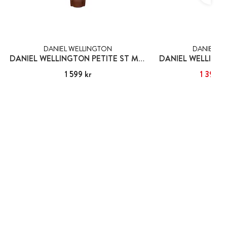
DANIEL WELLINGTON
DANIEL W
DANIEL WELLINGTON PETITE ST MAWES
Pris
1 599 kr
:
1 599 kr
Nuvarande pris
1 399 k
:
1 
1 4