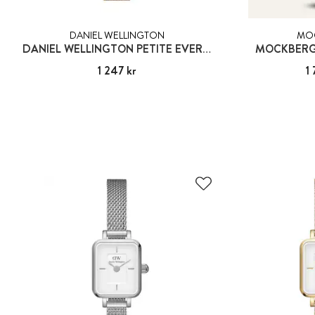
DANIEL WELLINGTON
MO
DANIEL WELLINGTON PETITE EVERGOLD
MOCKBERG 
Pris
1 247 kr
:
1 247 kr
Pris
1 