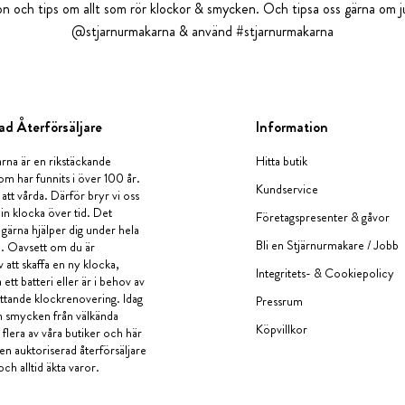
tion och tips om allt som rör klockor & smycken. Och tipsa oss gärna om ju
@stjarnurmakarna & använd #stjarnurmakarna
ad Återförsäljare
Information
rna är en rikstäckande
Hitta butik
om har funnits i över 100 år.
Kundservice
 att vårda. Därför bryr vi oss
in klocka över tid. Det
Företagspresenter & gåvor
i gärna hjälper dig under hela
Bli en Stjärnurmakare / Jobb
a. Oavsett om du är
v att skaffa en ny klocka,
Integritets- & Cookiepolicy
ett batteri eller är i behov av
tande klockrenovering. Idag
Pressrum
en smycken från välkända
Köpvillkor
flera av våra butiker och här
 en auktoriserad återförsäljare
och alltid äkta varor.