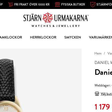
ÖP
FRI FRAKT ÖVER 1000 KR
FYSISKA BUTIKER
STJÄRNFÖ
AMKLOCKOR
HERRKLOCKOR
SMYCKEN
VARUMÄRKE
Hem
Va
DANIEL 
Danie
Webblager:
Välj but
Nuvarande
1 179