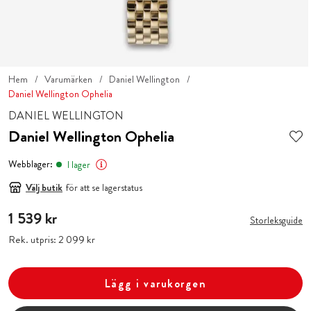
Hem
Varumärken
Daniel Wellington
Daniel Wellington Ophelia
DANIEL WELLINGTON
Daniel Wellington Ophelia
Webblager:
I lager
Välj butik
för att se lagerstatus
Pris
1 539 kr
:
1 539 kr
Storleksguide
Rek. utpris:
Pris
2 099 kr
:
2 099 kr
Lägg i varukorgen