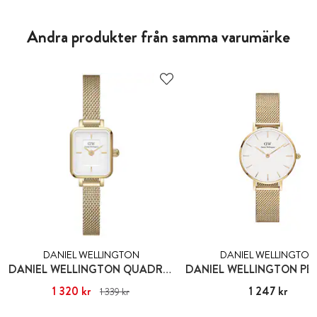
Andra produkter från samma varumärke
DANIEL WELLINGTON
DANIEL WELLINGTON
DANIEL WELLINGTON QUADRO MINI EVERGOLD
Nuvarande pris
1 320 kr
:
1 320 kr
Tidigare
Pris
1 247 kr
:
1 247 kr
1 339 kr
pris
:
1 339 kr