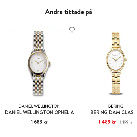
Andra tittade på
DANIEL WELLINGTON
BERING
DANIEL WELLINGTON OPHELIA
BERING DAM CLASS
Pris
1 683 kr
:
1 683 kr
Nuvarande pris
1 489 kr
:
1 489 kr
Ti
1 499 kr
pris
:
1 499 kr