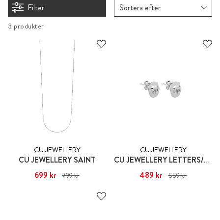
Filter
Sortera efter
3 produkter
CU JEWELLERY
CU JEWELLERY
CU JEWELLERY SAINT
CU JEWELLERY LETTERS/SYMBOLS
Nuvarande pris
699 kr
:
Nuvarande pris
489 kr
:
799 kr
559 kr
699 kr
Tidigare pris
:
799 kr
489 kr
Tidigare pris
:
559 kr