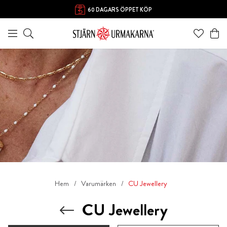
FRI FRAKT ÖVER 1000 KR
60 DAGARS ÖPPET KÖP
Hem
Varumärken
CU Jewellery
CU Jewellery