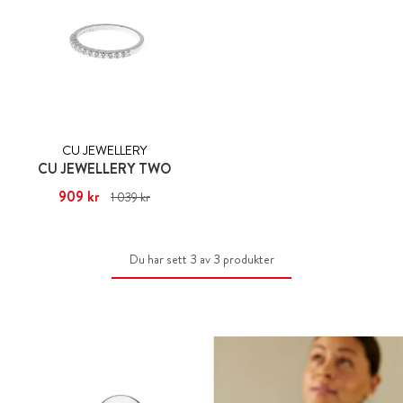
CU JEWELLERY
CU JEWELLERY TWO
Nuvarande pris
909 kr
:
1 039 kr
909 kr
Tidigare pris
:
1 039 kr
Du har sett 3 av 3 produkter