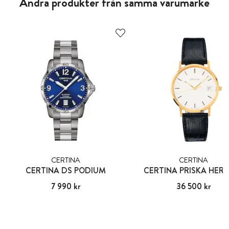
Andra produkter från samma varumärke
CERTINA
CERTINA
CERTINA DS PODIUM
CERTINA PRISKA HERR
Pris
7 990 kr
:
7 990 kr
Pris
36 500 kr
:
36 500 kr