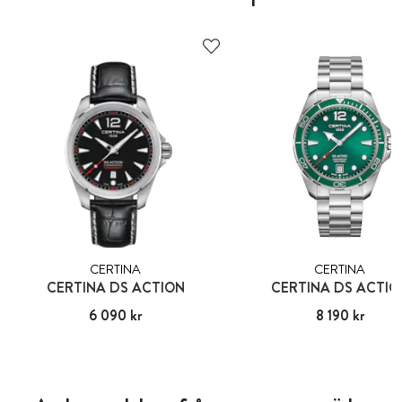
CERTINA
CERTINA
CERTINA DS ACTION
CERTINA DS ACTIO
Pris
6 090 kr
:
6 090 kr
Pris
8 190 kr
:
8 190 kr