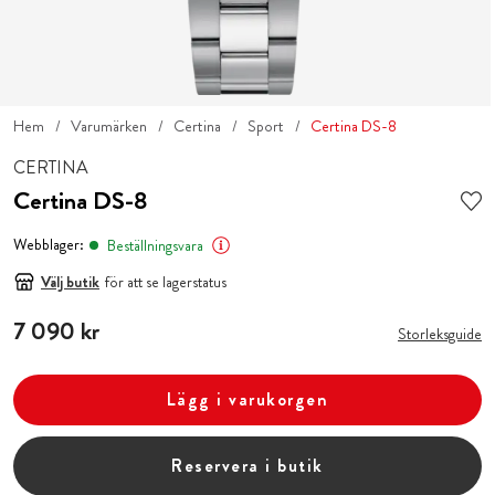
Hem
Varumärken
Certina
Sport
Certina DS-8
CERTINA
Certina DS-8
Webblager:
Beställningsvara
Välj butik
för att se lagerstatus
Pris
7 090 kr
:
7 090 kr
Storleksguide
Lägg i varukorgen
Reservera i butik