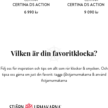
CERTINA DS ACTION
CERTINA DS ACTION 
Pris
6 990 kr
:
6 990 kr
Pris
9 090 kr
:
9 090 kr
Vilken är din favoritklocka?
Följ oss för inspiration och tips om allt som rör klockor & smycken. Och
tipsa oss gärna om just din favorit: tagga @stjarnurmakarna & använd
#stjarnurmakarna