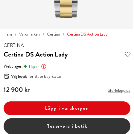
Hem
Varumärken
Certina
Certina DS Action Lady
CERTINA
Certina DS Action Lady
Webblager:
I lager
Välj butik
för att se lagerstatus
Pris
12 900 kr
:
12 900 kr
Storleksguide
Lägg i varukorgen
Reservera i butik