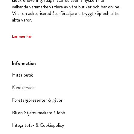
klockrenovering. Idag hittar du även smycken från
välkända varumärken i flera av våra butiker och här online.
Vi är en auktoriserad återförsäljare = tryggt köp och alltid
äkta varor.
Läs mer här
Information
Hitta butik
Kundservice
Företagspresenter & gåvor
Bli en Stjärnurmakare / Jobb
Integritets- & Cookiepolicy