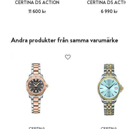
CERTINA DS ACTION
CERTINA DS ACTIO
Pris
11 600 kr
:
11 600 kr
Pris
6 990 kr
:
6 990 kr
Andra produkter från samma varumärke
CERTINA
CERTINA