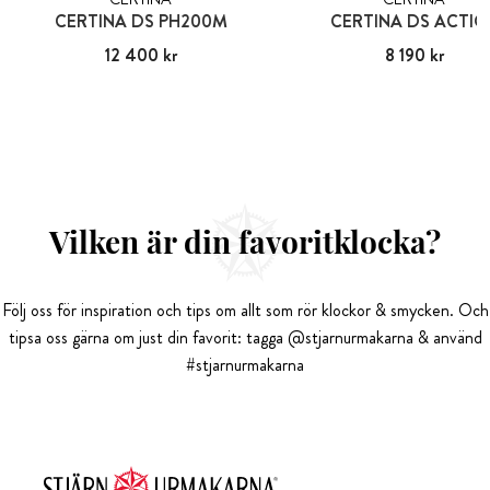
CERTINA DS PH200M
CERTINA DS ACTIO
Pris
12 400 kr
:
12 400 kr
Pris
8 190 kr
:
8 190 kr
Vilken är din favoritklocka?
Följ oss för inspiration och tips om allt som rör klockor & smycken. Och
tipsa oss gärna om just din favorit: tagga @stjarnurmakarna & använd
#stjarnurmakarna