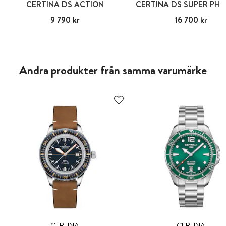
CERTINA DS ACTION
CERTINA DS SUPER PH
Pris
9 790 kr
:
9 790 kr
Pris
16 700 kr
:
16 700 kr
Andra produkter från samma varumärke
CERTINA
CERTINA