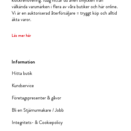
klockrenovering. Idag hittar du även smycken från
välkända varumärken i flera av våra butiker och här online.
Vi är en auktoriserad återförsäljare = tryggt köp och alltid
äkta varor.
Läs mer här
Information
Hitta butik
Kundservice
Företagspresenter & gåvor
Bli en Stjärnurmakare / Jobb
Integritets- & Cookiepolicy