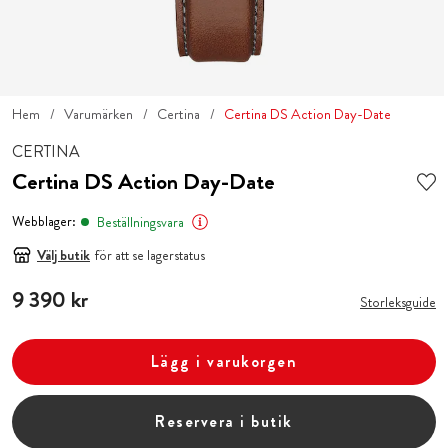
Hem
Varumärken
Certina
Certina DS Action Day-Date
CERTINA
Certina DS Action Day-Date
Webblager:
Beställningsvara
Välj butik
för att se lagerstatus
Pris
9 390 kr
:
9 390 kr
Storleksguide
Lägg i varukorgen
Reservera i butik