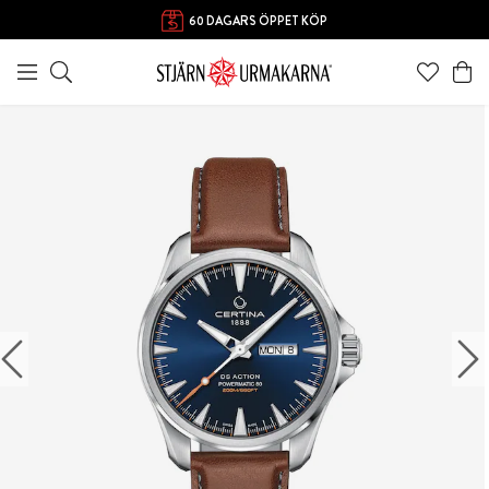
FRI FRAKT ÖVER 1000 KR
60 DAGARS ÖPPET KÖP