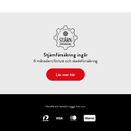
Stjärnförsäkring ingår
6 månaders förlust och skadeförsäkring
Läs mer här
Handla och betala tryggt hos oss: