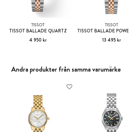
TISSOT
TISSOT
TISSOT BALLADE QUARTZ
Pris
4 950 kr
:
4 950 kr
Pris
13 495 kr
:
13 495 kr
Andra produkter från samma varumärke