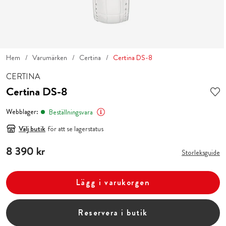
Hem
Varumärken
Certina
Certina DS-8
CERTINA
Certina DS-8
Webblager:
Beställningsvara
Välj butik
för att se lagerstatus
Pris
8 390 kr
:
8 390 kr
Storleksguide
Lägg i varukorgen
Reservera i butik