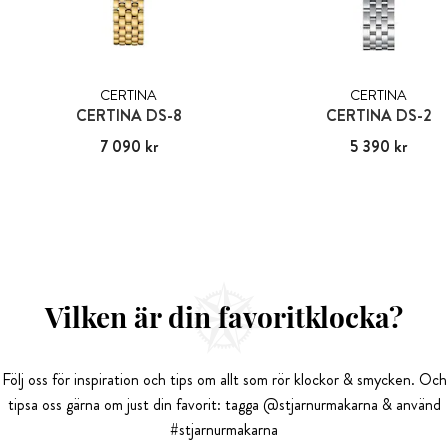
CERTINA
CERTINA
CERTINA DS-8
CERTINA DS-2
Pris
7 090 kr
:
7 090 kr
Pris
5 390 kr
:
5 390 kr
Vilken är din favoritklocka?
Följ oss för inspiration och tips om allt som rör klockor & smycken. Och
tipsa oss gärna om just din favorit: tagga @stjarnurmakarna & använd
#stjarnurmakarna