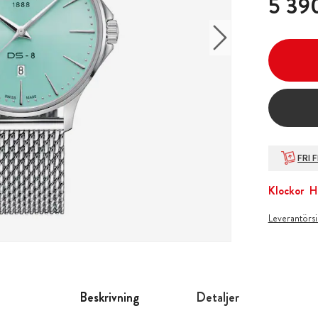
5 390
FRI 
Klockor
H
Leverantörs
Beskrivning
Detaljer