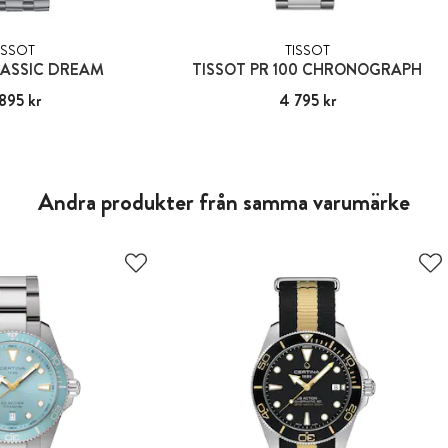
ISSOT
TISSOT
LASSIC DREAM
TISSOT PR 100 CHRONOGRAPH
895 kr
:
3 895 kr
Pris
4 795 kr
:
4 795 kr
Andra produkter från samma varumärke