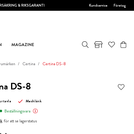
RSÄKRING & RIKSGARANTI
Kundservice
Företag
N
MAGAZINE
rumärken
Certina
Certina DS-8
ina DS-8
urtavla
Meshlänk
Beställningsvara
ik
för att se lagerstatus
 kr