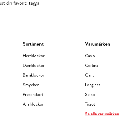
st din favorit: tagga
Sortiment
Varumärken
Herrklockor
Casio
Damklockor
Certina
Barnklockor
Gant
Smycken
Longines
Presentkort
Seiko
Alla klockor
Tissot
Se alla varumärken