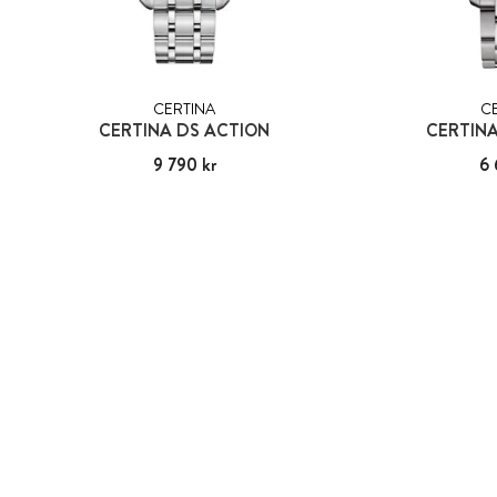
CERTINA
C
CERTINA DS ACTION
CERTINA
Pris
9 790 kr
:
9 790 kr
Pris
6 