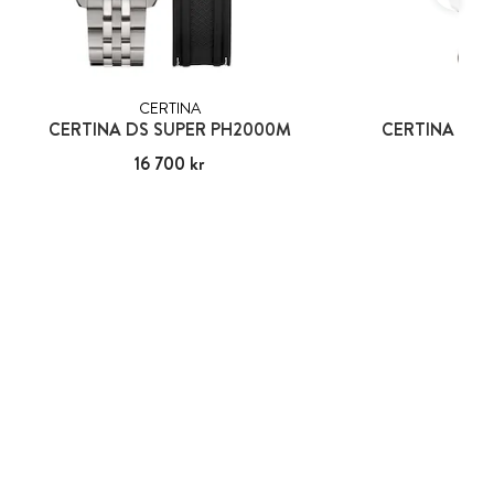
CERTINA
CER
CERTINA DS SUPER PH2000M
CERTINA DS 
Pris
16 700 kr
:
16 700 kr
Pris
13 5
:
13