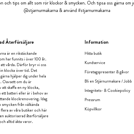
tion och tips om allt som rör klockor & smycken. Och tipsa oss gärna om ju
@stjarnurmakarna & använd #stjarnurmakarna
ad Återförsäljare
Information
rna är en rikstäckande
Hitta butik
om har funnits i över 100 år.
Kundservice
 att vårda. Därför bryr vi oss
in klocka över tid. Det
Företagspresenter & gåvor
i gärna hjälper dig under hela
Bli en Stjärnurmakare / Jobb
a. Oavsett om du är
v att skaffa en ny klocka,
Integritets- & Cookiepolicy
ett batteri eller är i behov av
tande klockrenovering. Idag
Pressrum
en smycken från välkända
Köpvillkor
flera av våra butiker och här
 en auktoriserad återförsäljare
och alltid äkta varor.