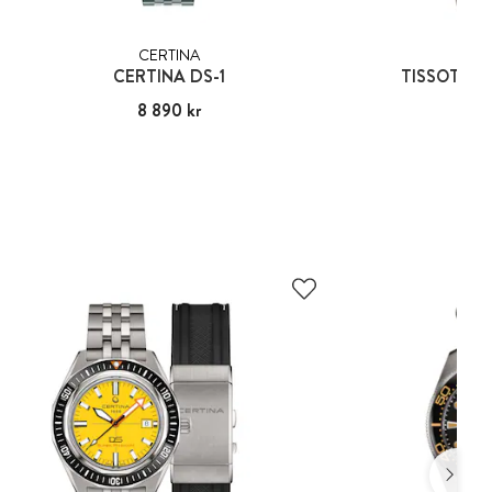
CERTINA
TIS
CERTINA DS-1
TISSOT PR
Pris
8 890 kr
:
8 890 kr
Pris
10 7
:
10