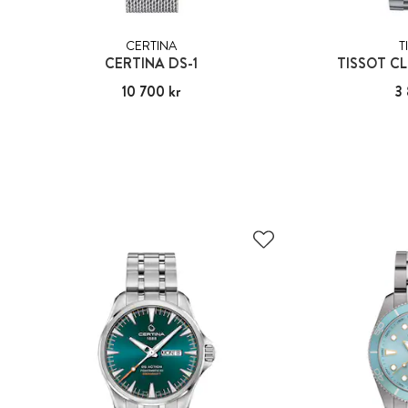
CERTINA
T
CERTINA DS-1
TISSOT C
Pris
10 700 kr
:
10 700 kr
Pris
3 