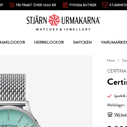
ÖP
FRI FRAKT ÖVER 1000 KR
FYSISKA BUTIKER
STJÄRNFÖ
AMKLOCKOR
HERRKLOCKOR
SMYCKEN
VARUMÄRKE
Hem
Va
CERTINA
Cert
Ljusblå 
Webblager:
Välj but
Pris
:
5 390