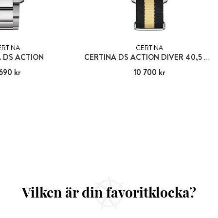
ERTINA
CERTINA
 DS ACTION
CERTINA DS ACTION DIVER 40,5 MM
690 kr
:
6 690 kr
Pris
10 700 kr
:
10 700 kr
Vilken är din favoritklocka?