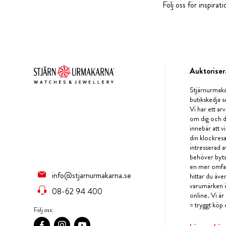
Följ oss för inspira
Auktoriser
Stjärnurmaka
butikskedja s
Vi har ett arv
om dig och d
innebär att v
din klockres
intresserad a
behöver byta 
en mer omfat
info@stjarnurmakarna.se
hittar du äv
varumärken i 
08-62 94 400
online. Vi är
= tryggt köp 
Följ oss: