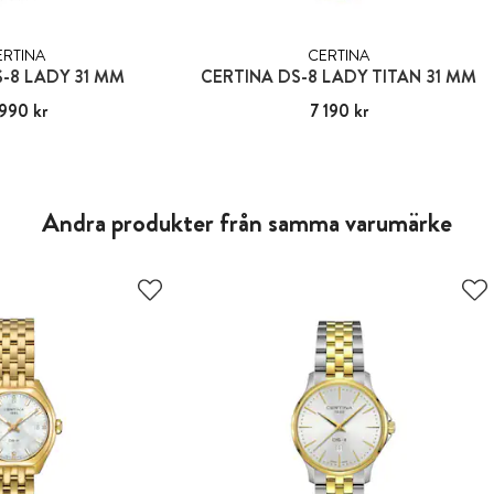
ERTINA
CERTINA
-8 LADY 31 MM
CERTINA DS-8 LADY TITAN 31 MM
990 kr
4 990 kr
Pris
7 190 kr
:
7 190 kr
Andra produkter från samma varumärke