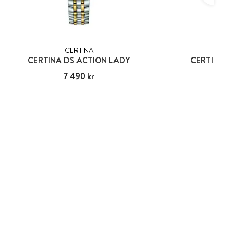
CERTINA
CER
CERTINA DS ACTION LADY
CERTINA 
Pris
7 490 kr
:
7 490 kr
Pris
6 59
:
6