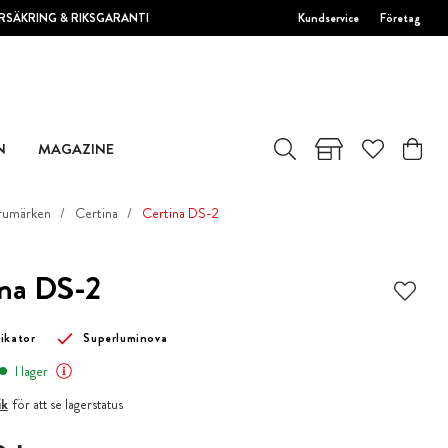
RSÄKRING & RIKSGARANTI
Kundservice
Företag
N
MAGAZINE
rumärken
Certina
Certina DS-2
ina DS-2
ikator
Superluminova
I lager
ik
för att se lagerstatus
 kr