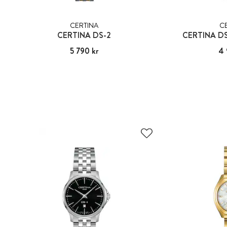
CERTINA
C
CERTINA DS-2
CERTINA DS
Pris
5 790 kr
:
5 790 kr
Pris
4 
: