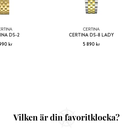
ERTINA
CERTINA
INA DS-2
CERTINA DS-8 LADY
990 kr
:
5 990 kr
Pris
5 890 kr
:
5 890 kr
Vilken är din favoritklocka?