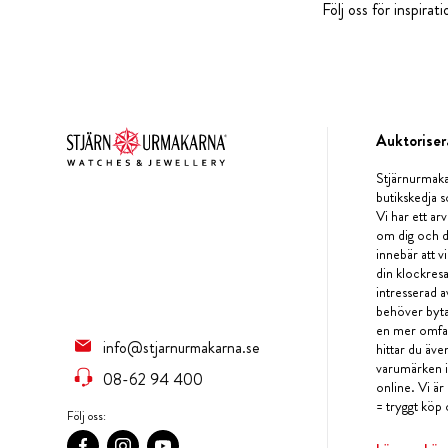
Följ oss för inspira
Auktoriser
Stjärnurmaka
butikskedja s
Vi har ett arv
om dig och d
innebär att v
din klockres
intresserad a
behöver byta 
en mer omfat
info@stjarnurmakarna.se
hittar du äv
varumärken i 
08-62 94 400
online. Vi är
= tryggt köp 
Följ oss: