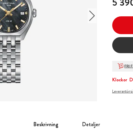
5 390
FRI 
Klockor
D
Leverantörs
Beskrivning
Detaljer