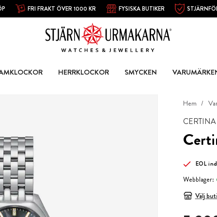
ÖP
FRI FRAKT ÖVER 1000 KR
FYSISKA BUTIKER
STJÄRNFÖ
AMKLOCKOR
HERRKLOCKOR
SMYCKEN
VARUMÄRKE
Hem
Va
CERTINA
Cert
EOL ind
Webblager:
Välj but
Pris
:
5 390