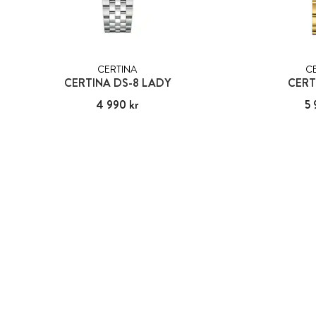
CERTINA
C
CERTINA DS-8 LADY
CERT
Pris
4 990 kr
:
4 990 kr
Pris
5 