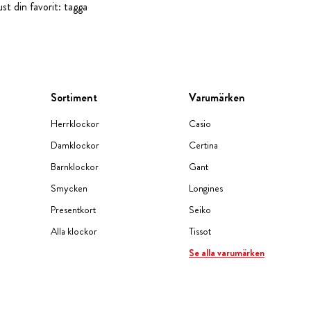
st din favorit: tagga
Sortiment
Varumärken
Herrklockor
Casio
Damklockor
Certina
Barnklockor
Gant
Smycken
Longines
Presentkort
Seiko
Alla klockor
Tissot
Se alla varumärken