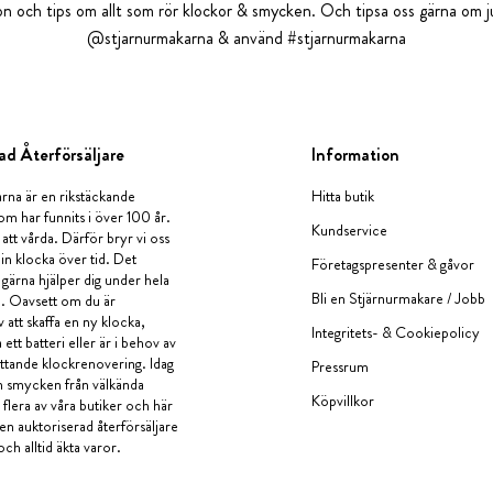
tion och tips om allt som rör klockor & smycken. Och tipsa oss gärna om ju
@stjarnurmakarna & använd #stjarnurmakarna
ad Återförsäljare
Information
rna är en rikstäckande
Hitta butik
om har funnits i över 100 år.
Kundservice
 att vårda. Därför bryr vi oss
in klocka över tid. Det
Företagspresenter & gåvor
i gärna hjälper dig under hela
Bli en Stjärnurmakare / Jobb
a. Oavsett om du är
v att skaffa en ny klocka,
Integritets- & Cookiepolicy
ett batteri eller är i behov av
tande klockrenovering. Idag
Pressrum
en smycken från välkända
Köpvillkor
flera av våra butiker och här
 en auktoriserad återförsäljare
och alltid äkta varor.