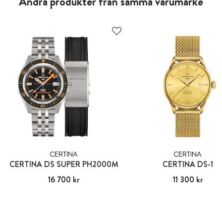
Andra produkter från samma varumärke
CERTINA
CERTINA
CERTINA DS SUPER PH2000M
CERTINA DS-1
Pris
16 700 kr
:
16 700 kr
Pris
11 300 kr
:
11 300 kr