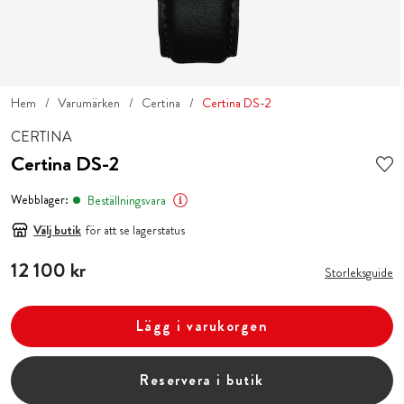
Hem
Varumärken
Certina
Certina DS-2
CERTINA
Certina DS-2
Webblager:
Beställningsvara
Välj butik
för att se lagerstatus
Pris
12 100 kr
:
12 100 kr
Storleksguide
Lägg i varukorgen
Reservera i butik