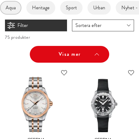
Aqua
Heritage
Sport
Urban
Nyhet 
Filter
Sortera efter
75 produkter
Visa mer