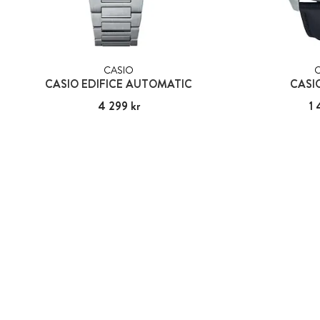
CASIO
CASIO EDIFICE AUTOMATIC
CASI
Pris
4 299 kr
:
4 299 kr
Pris
1 