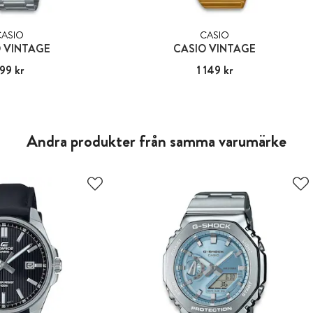
CASIO
CASIO
 VINTAGE
CASIO VINTAGE
99 kr
:
599 kr
Pris
1 149 kr
:
1 149 kr
Andra produkter från samma varumärke