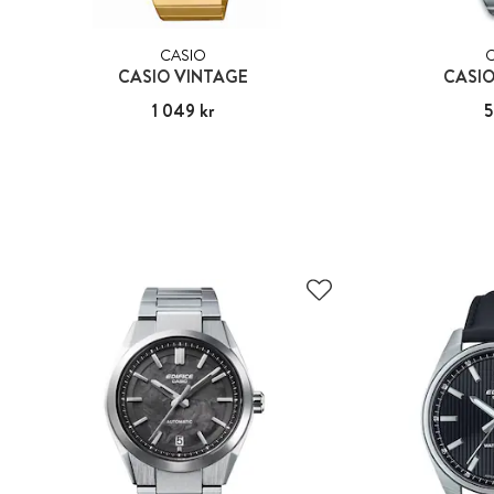
CASIO
CASIO VINTAGE
CASIO
Pris
1 049 kr
:
1 049 kr
Pris
5