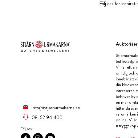
Följ oss för inspira
Auktoriser
Stjärnurmaka
butikskedja s
Vi har ett arv
om dig och d
innebär att v
din klockres
intresserad a
behöver byta 
en mer omfat
info@stjarnurmakarna.se
hittar du äv
varumärken i 
08-62 94 400
online. Vi är
= tryggt köp 
Följ oss: