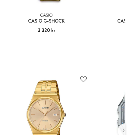
CASIO
CA
CASIO G-SHOCK
CASIO 
Pris
3 320 kr
:
3 320 kr
Pris
599
: