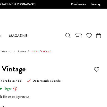
RSÄKRING & RIKSGARANTI
Kundservice
Företag
N
MAGAZINE
rumärken
Casio
Casio Vintage
 Vintage
 7 års batteritid
Automatisk kalender
I lager
ik
för att se lagerstatus
 kr