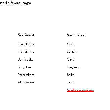
st din favorit: tagga
Sortiment
Varumärken
Herrklockor
Casio
Damklockor
Certina
Barnklockor
Gant
Smycken
Longines
Presentkort
Seiko
Alla klockor
Tissot
Se alla varumärken