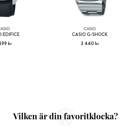
CASIO
CASIO
O EDIFICE
CASIO G-SHOCK
499 kr
:
1 499 kr
Pris
3 440 kr
:
3 440 kr
Vilken är din favoritklocka?