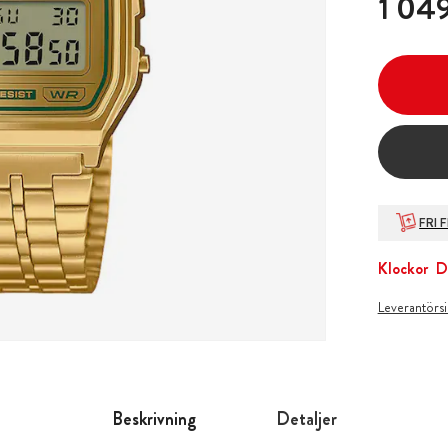
1 049
FRI 
Klockor
D
Leverantörs
Beskrivning
Detaljer