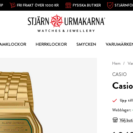
ÖP
FRI FRAKT ÖVER 1000 KR
FYSISKA BUTIKER
STJÄRNFÖ
AMKLOCKOR
HERRKLOCKOR
SMYCKEN
VARUMÄRKE
Hem
Va
CASIO
Casio
Upp till
Webblager:
Välj but
Pris
:
1 049