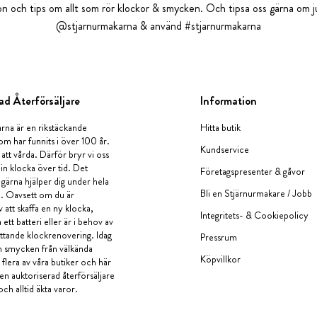
tion och tips om allt som rör klockor & smycken. Och tipsa oss gärna om ju
@stjarnurmakarna & använd #stjarnurmakarna
ad Återförsäljare
Information
rna är en rikstäckande
Hitta butik
om har funnits i över 100 år.
Kundservice
 att vårda. Därför bryr vi oss
in klocka över tid. Det
Företagspresenter & gåvor
i gärna hjälper dig under hela
Bli en Stjärnurmakare / Jobb
a. Oavsett om du är
v att skaffa en ny klocka,
Integritets- & Cookiepolicy
ett batteri eller är i behov av
tande klockrenovering. Idag
Pressrum
en smycken från välkända
Köpvillkor
flera av våra butiker och här
 en auktoriserad återförsäljare
och alltid äkta varor.