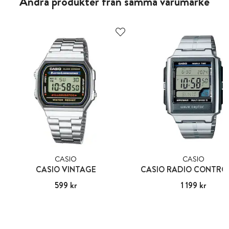
Andra produkter från samma varumärke
CASIO
CASIO
CASIO VINTAGE
CASIO RADIO CONTRO
Pris
599 kr
:
599 kr
Pris
1 199 kr
:
1 199 kr