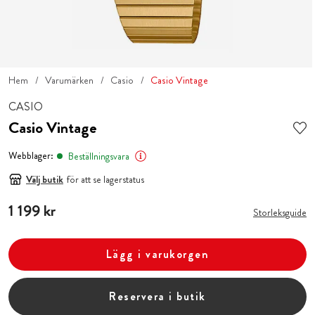
Hem
Varumärken
Casio
Casio Vintage
CASIO
Casio Vintage
Webblager:
Beställningsvara
Välj butik
för att se lagerstatus
Pris
1 199 kr
:
1 199 kr
Storleksguide
Lägg i varukorgen
Reservera i butik