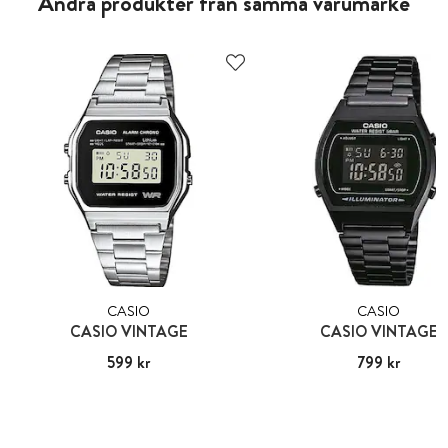
Andra produkter från samma varumärke
CASIO
CASIO
CASIO VINTAGE
CASIO VINTAGE
Pris
599 kr
:
599 kr
Pris
799 kr
:
799 kr