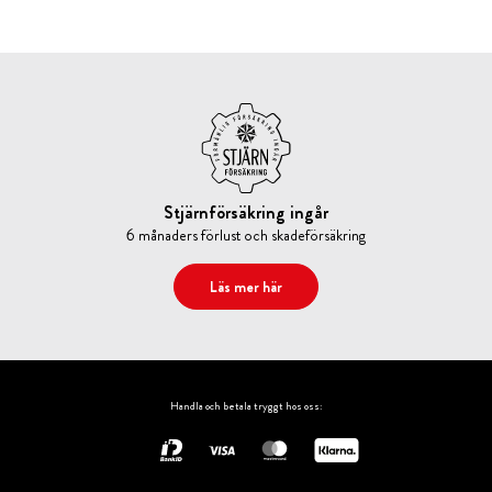
Stjärnförsäkring ingår
6 månaders förlust och skadeförsäkring
Läs mer här
Handla och betala tryggt hos oss: