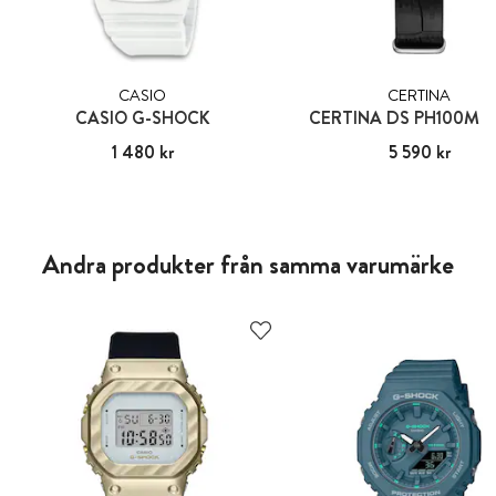
CASIO
CERTINA
CASIO G-SHOCK
CERTINA DS PH100M 
Pris
1 480 kr
:
1 480 kr
Pris
5 590 kr
:
5 590 kr
Andra produkter från samma varumärke