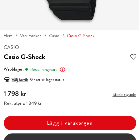
Hem
Varumärken
Casio
Casio G-Shock
CASIO
Casio G-Shock
Webblager:
Beställningsvara
Välj butik
för att se lagerstatus
Pris
1 798 kr
:
1 798 kr
Storleksguide
Rek. utpris:
Pris
1 849 kr
:
1 849 kr
Lägg i varukorgen