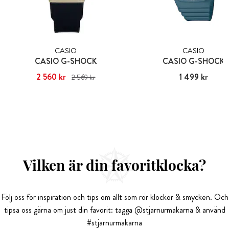
CASIO
CASIO
CASIO G-SHOCK
CASIO G-SHOCK
Nuvarande pris
2 560 kr
:
2 560 kr
Tidigare
Pris
1 499 kr
:
1 499 kr
2 569 kr
pris
:
2 569 kr
Vilken är din favoritklocka?
Följ oss för inspiration och tips om allt som rör klockor & smycken. Och
tipsa oss gärna om just din favorit: tagga @stjarnurmakarna & använd
#stjarnurmakarna