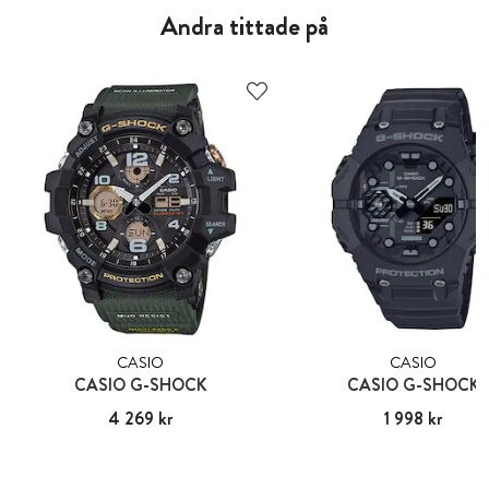
Andra tittade på
CASIO
CASIO
CASIO G-SHOCK
CASIO G-SHOCK
Pris
4 269 kr
:
4 269 kr
Pris
1 998 kr
:
1 998 kr