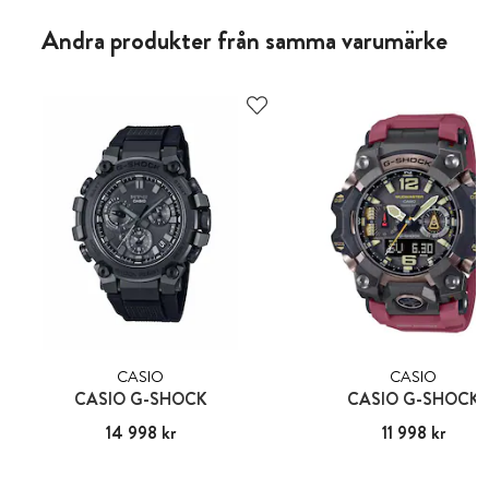
Andra produkter från samma varumärke
CASIO
CASIO
CASIO G-SHOCK
CASIO G-SHOCK
Pris
14 998 kr
:
14 998 kr
Pris
11 998 kr
:
11 998 kr