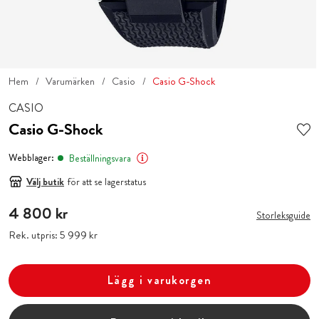
Hem
Varumärken
Casio
Casio G-Shock
CASIO
Casio G-Shock
Webblager:
Beställningsvara
Välj butik
för att se lagerstatus
Pris
4 800 kr
:
4 800 kr
Storleksguide
Rek. utpris:
Pris
5 999 kr
:
5 999 kr
Lägg i varukorgen