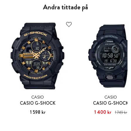
Andra tittade på
CASIO
CASIO
CASIO G-SHOCK
CASIO G-SHOCK
Pris
1 598 kr
:
1 598 kr
Nuvarande pris
1 400 kr
:
1 400 kr
Ti
1 749 kr
pris
:
1 749 kr