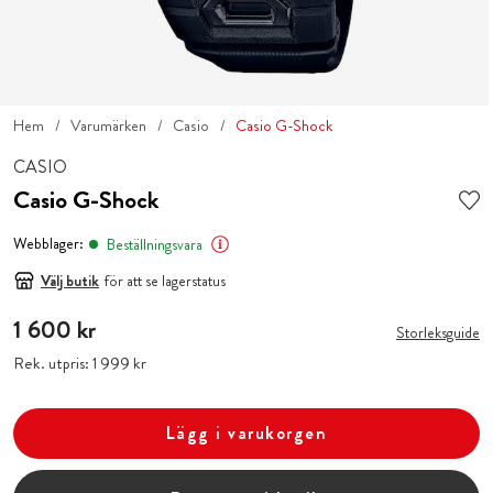
Hem
Varumärken
Casio
Casio G-Shock
CASIO
Casio G-Shock
Webblager:
Beställningsvara
Välj butik
för att se lagerstatus
Pris
1 600 kr
:
1 600 kr
Storleksguide
Rek. utpris:
Pris
1 999 kr
:
1 999 kr
Lägg i varukorgen