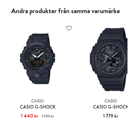
Andra produkter från samma varumärke
CASIO
CASIO
CASIO G-SHOCK
CASIO G-SHOCK
Nuvarande pris
1 440 kr
:
1 440 kr
Tidigare
Pris
1 779 kr
:
1 779 kr
1 799 kr
pris
:
1 799 kr