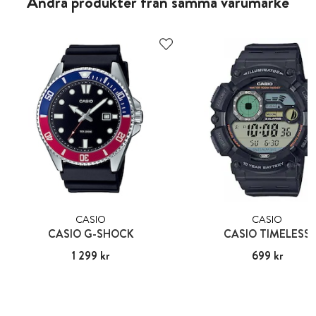
Andra produkter från samma varumärke
CASIO
CASIO
CASIO G-SHOCK
CASIO TIMELESS
Pris
1 299 kr
:
1 299 kr
Pris
699 kr
:
699 kr