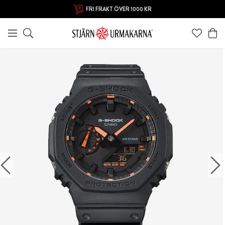
FRI FRAKT ÖVER 1000 KR
60 DAGARS ÖPPET KÖP