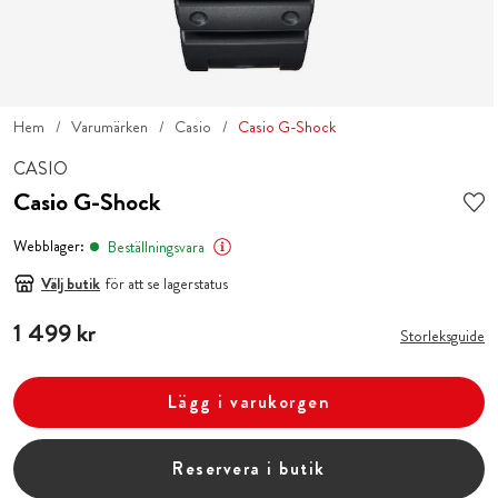
Hem
Varumärken
Casio
Casio G-Shock
CASIO
Casio G-Shock
Webblager:
Beställningsvara
Välj butik
för att se lagerstatus
Pris
1 499 kr
:
1 499 kr
Storleksguide
Lägg i varukorgen
Reservera i butik