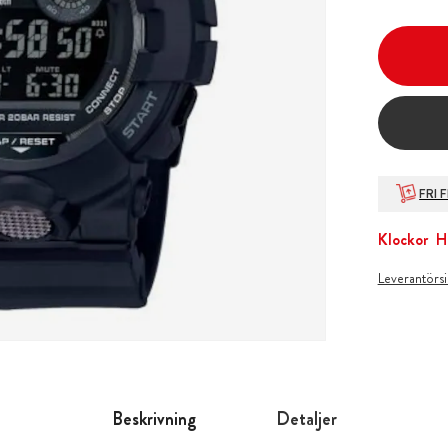
FRI 
Klockor
H
Leverantörs
Beskrivning
Detaljer