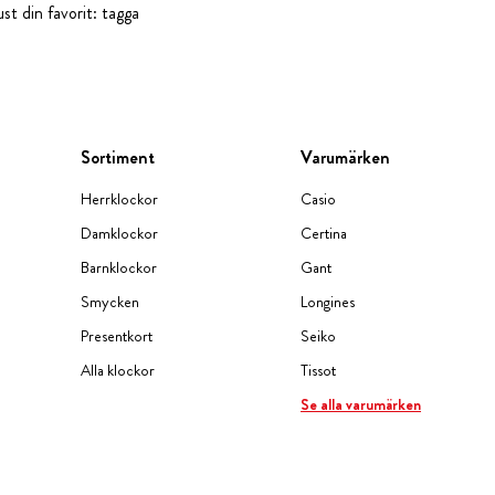
st din favorit: tagga
Sortiment
Varumärken
Herrklockor
Casio
Damklockor
Certina
Barnklockor
Gant
Smycken
Longines
Presentkort
Seiko
Alla klockor
Tissot
Se alla varumärken