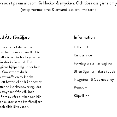
tion och tips om allt som rör klockor & smycken. Och tipsa oss gärna om ju
@stjarnurmakarna & använd #stjarnurmakarna
ad Återförsäljare
Information
rna är en rikstäckande
Hitta butik
om har funnits i över 100 år.
Kundservice
 att vårda. Därför bryr vi oss
in klocka över tid. Det
Företagspresenter & gåvor
i gärna hjälper dig under hela
Bli en Stjärnurmakare / Jobb
a. Oavsett om du är
v att skaffa en ny klocka,
Integritets- & Cookiepolicy
ett batteri eller är i behov av
tande klockrenovering. Idag
Pressrum
en smycken från välkända
Köpvillkor
flera av våra butiker och här
 en auktoriserad återförsäljare
och alltid äkta varor.