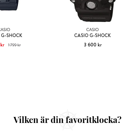
CASIO
CASIO
 G-SHOCK
CASIO G-SHOCK
kr
1 440 kr
Tidigare pris
:
Pris
3 600 kr
:
3 600 kr
1 799 kr
 799 kr
Vilken är din favoritklocka?