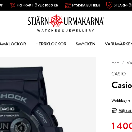
ÖP
FRI FRAKT ÖVER 1000 KR
FYSISKA BUTIKER
STJÄRNFÖ
AMKLOCKOR
HERRKLOCKOR
SMYCKEN
VARUMÄRKE
Hem
Va
CASIO
Casi
Webblager:
Välj but
Nuvarande
1 400