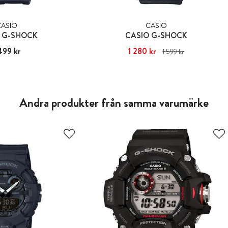
CASIO
CASIO
 G-SHOCK
CASIO G-SHOCK
499 kr
:
1 499 kr
Nuvarande pris
1 280 kr
:
1 280 kr
Tidigare pris
:
1 599 kr
1 599 kr
Andra produkter från samma varumärke