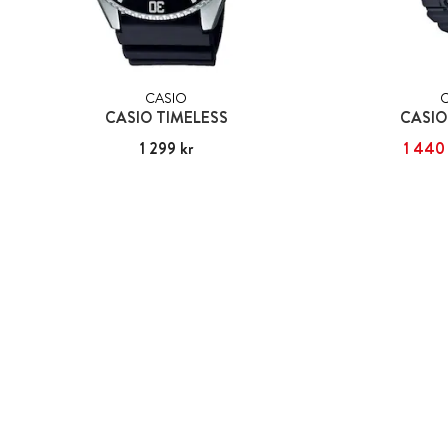
CASIO
CASIO TIMELESS
CASIO
Pris
1 299 kr
:
1 299 kr
Nuvarande pris
1 440 
:
1