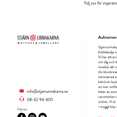
Följ oss för inspira
Auktoriser
Stjärnurmaka
butikskedja s
Vi har ett arv
om dig och d
innebär att v
din klockres
intresserad a
behöver byta 
en mer omfat
info@stjarnurmakarna.se
hittar du äv
varumärken i 
08-62 94 400
online. Vi är
= tryggt köp 
Följ oss: