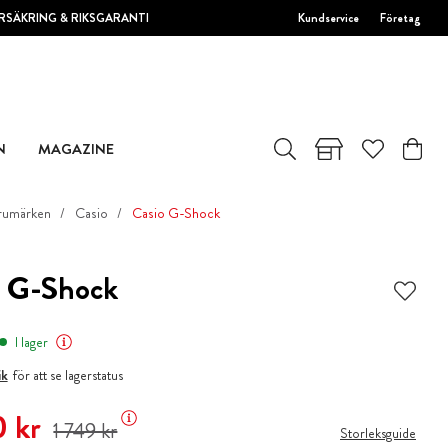
RSÄKRING & RIKSGARANTI
Kundservice
Företag
N
MAGAZINE
rumärken
Casio
Casio G-Shock
o G-Shock
I lager
ik
för att se lagerstatus
 pris
:
1 400 kr
Tidigare pris
:
1 749 kr
 kr
1 749 kr
Storleksguide