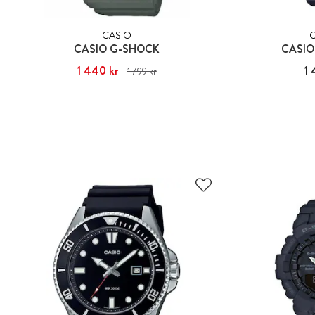
CASIO
CASIO G-SHOCK
CASIO
Nuvarande pris
1 440 kr
:
1 440 kr
Tidigare pris
:
Pris
1 
1 799 kr
1 799 kr