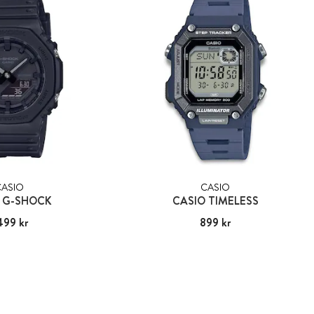
CASIO
CASIO
 G-SHOCK
CASIO TIMELESS
499 kr
:
1 499 kr
Pris
899 kr
:
899 kr