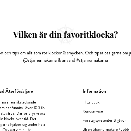
Vilken är din favoritklocka?
tion och tips om allt som rör klockor & smycken. Och tipsa oss gärna om ju
@stjarnurmakarna & använd #stjarnurmakarna
ad Återförsäljare
Information
rna är en rikstäckande
Hitta butik
om har funnits i över 100 år.
Kundservice
 att vårda. Därför bryr vi oss
in klocka över tid. Det
Företagspresenter & gåvor
i gärna hjälper dig under hela
Bli en Stjärnurmakare / Jobb
a. Oavsett om du är