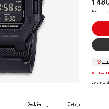
1 480
Rek. utpris
FRI 
Klockor
H
Leverantörs
Beskrivning
Detaljer