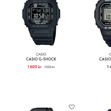
CASIO
CASIO G-SHOCK
CASIO
Nuvarande pris
1 600 kr
:
1 600 kr
Tidigare pris
:
Pris
1 
1 999 kr
1 999 kr