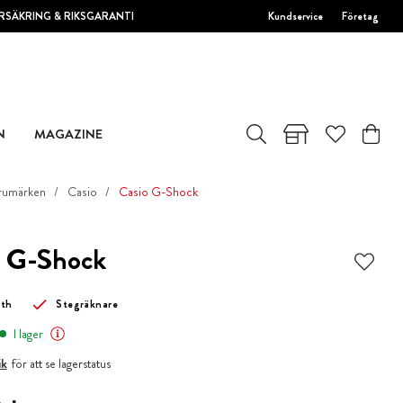
RSÄKRING & RIKSGARANTI
Kundservice
Företag
N
MAGAZINE
rumärken
Casio
Casio G-Shock
o G-Shock
oth
Stegräknare
I lager
ik
för att se lagerstatus
 kr