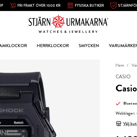
ÖP
FRI FRAKT ÖVER 1000 KR
FYSISKA BUTIKER
STJÄRNFÖ
AMKLOCKOR
HERRKLOCKOR
SMYCKEN
VARUMÄRKE
Hem
Va
CASIO
Casi
Blueto
Webblager:
Välj but
Pris
:
1 480