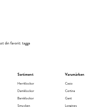
st din favorit: tagga
Sortiment
Varumärken
Herrklockor
Casio
Damklockor
Certina
Barnklockor
Gant
Smycken
Longines