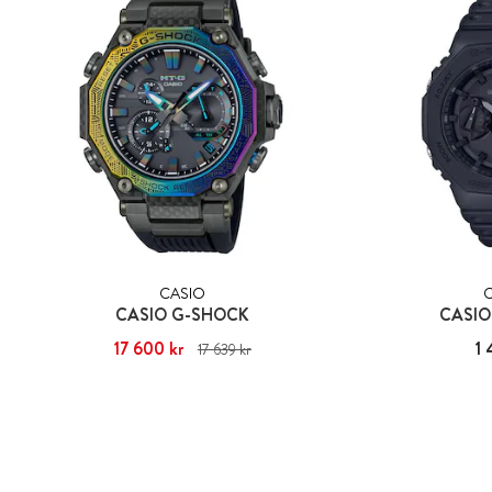
CASIO
CASIO G-SHOCK
CASIO
Nuvarande pris
17 600 kr
:
17 600 kr
Tidigare pris
:
Pris
1 
17 639 kr
17 639 kr