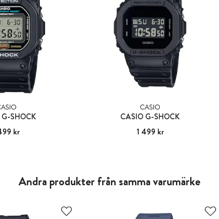
CASIO
CASIO
 G-SHOCK
CASIO G-SHOCK
499 kr
:
1 499 kr
Pris
1 499 kr
:
1 499 kr
Andra produkter från samma varumärke