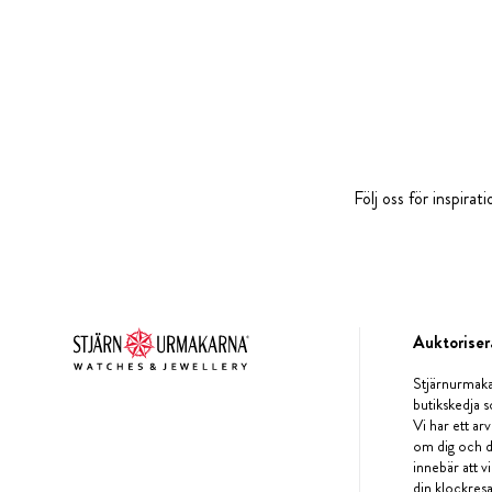
Följ oss för inspira
Auktoriser
Stjärnurmaka
butikskedja s
Vi har ett arv
om dig och d
innebär att v
din klockres