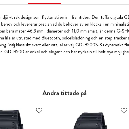
rvt rak design som flyttar stilen in i framtiden. Den tuffa digitala 
behov och levererar precis vad du behöver av en klocka i en minimalisti
 som bara mäter 46,3 mm i diameter och 11,0 mm smalt, är denna G-S
a lilla är utrustad med Bluetooth, solcellsladdning och en step tracker 
äning. Välj klassiskt svart eller vitt, eller välj GD-B500S-3 i dynamiskt 
r. GD-B500 är enkel och elegant och har nyckeln till helt nya möjl
Andra tittade på