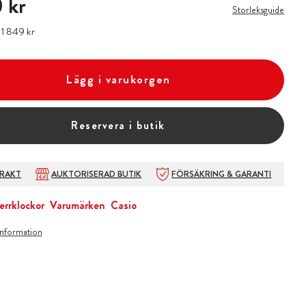
 kr
Storleksguide
:
Pris
1 849 kr
:
1 849 kr
Lägg i varukorgen
Reservera i butik
FRAKT
AUKTORISERAD BUTIK
FÖRSÄKRING & GARANTI
errklockor
Varumärken
Casio
information