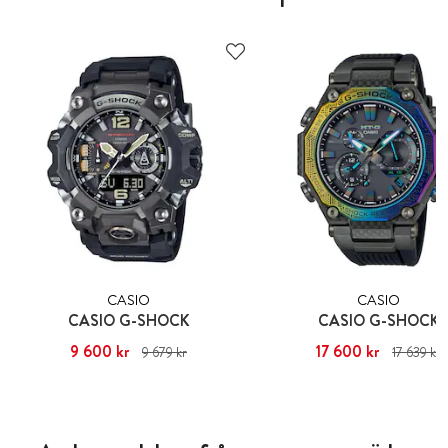
CASIO
CASIO
CASIO G-SHOCK
CASIO G-SHOCK
Nuvarande pris
9 600 kr
:
9 600 kr
Tidigare
Nuvarande pris
17 600 kr
:
17 600 kr
T
9 679 kr
17 639 kr
pris
:
9 679 kr
pris
:
17 639 kr