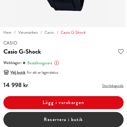
Hem
Varumärken
Casio
Casio G-Shock
CASIO
Casio G-Shock
Webblager:
Beställningsvara
Välj butik
för att se lagerstatus
Pris
14 998 kr
:
14 998 kr
Storleksguide
Lägg i varukorgen
Reservera i butik