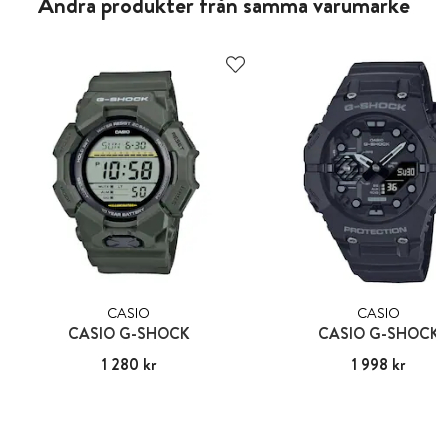
Andra produkter från samma varumärke
CASIO
CASIO
CASIO G-SHOCK
CASIO G-SHOCK
Pris
1 280 kr
:
1 280 kr
Pris
1 998 kr
:
1 998 kr