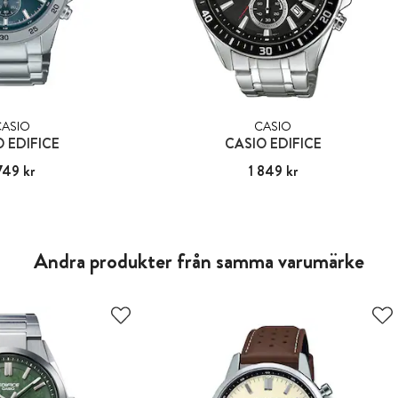
CASIO
CASIO
O EDIFICE
CASIO EDIFICE
749 kr
:
1 749 kr
Pris
1 849 kr
:
1 849 kr
Andra produkter från samma varumärke