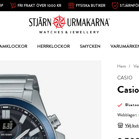
ÖP
FRI FRAKT ÖVER 1000 KR
FYSISKA BUTIKER
STJÄRNFÖ
AMKLOCKOR
HERRKLOCKOR
SMYCKEN
VARUMÄRKE
Hem
Va
CASIO
Casio
Blueto
Webblager:
Välj but
Pris
:
2 599