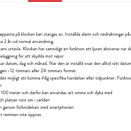
pparna på klockan kan stängas av. Inställda alarm och nedräkningar påv
 ca 2 år vid normal användning.
ns urtavla. Klockan har samtidigt en funktion att ljuset aktiveras när 
eläggning för att skydda mot repor
ar datum, dag och månad. När den är inställd visar den alltid rätt datum
ngen i 12-timmars eller 24-timmars format.
et möjligt att komma ihåg specifika händelser eller tidpunkter. Funktion
r
ll 100 meter och därför kan användas att simma och dyka med
och platser runt om i världen
t in genom förbindelsen med smartphonen
att remmen inte öppnas