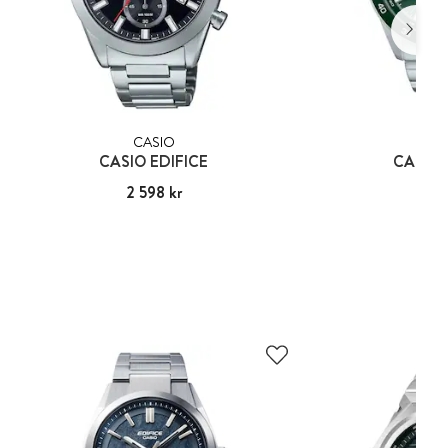
CASIO
CA
CASIO EDIFICE
CASIO 
Pris
2 598 kr
:
2 598 kr
Pris
1 74
:
1