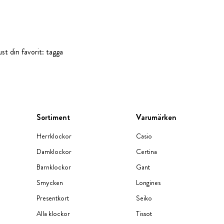
st din favorit: tagga
Sortiment
Varumärken
Herrklockor
Casio
Damklockor
Certina
Barnklockor
Gant
Smycken
Longines
Presentkort
Seiko
Alla klockor
Tissot