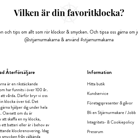
Vilken är din favoritklocka?
tion och tips om allt som rör klockor & smycken. Och tipsa oss gärna om ju
@stjarnurmakarna & använd #stjarnurmakarna
ad Återförsäljare
Information
rna är en rikstäckande
Hitta butik
om har funnits i över 100 år.
Kundservice
 att vårda. Därför bryr vi oss
in klocka över tid. Det
Företagspresenter & gåvor
i gärna hjälper dig under hela
Bli en Stjärnurmakare / Jobb
a. Oavsett om du är
v att skaffa en ny klocka,
Integritets- & Cookiepolicy
ett batteri eller är i behov av
tande klockrenovering. Idag
Pressrum
en smycken från välkända