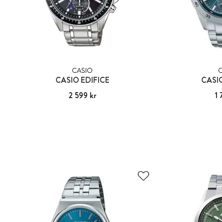
CASIO
CASIO EDIFICE
CASI
Pris
2 599 kr
:
2 599 kr
Pris
1 