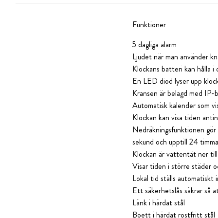
Funktioner
5 dagliga alarm
Ljudet när man använder kna
Klockans batteri kan hålla i
En LED diod lyser upp klocka
Kransen är belagd med IP-b
Automatisk kalender som vis
Klockan kan visa tiden anti
Nedräkningsfunktionen gör d
sekund och upptill 24 timma
Klockan är vattentät ner ti
Visar tiden i större städer 
Lokal tid ställs automatisk
Ett säkerhetslås säkrar så 
Länk i härdat stål
Boett i härdat rostfritt stål