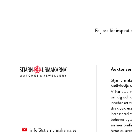
Följ oss för inspira
Auktoriser
Stjärnurmaka
butikskedja s
Vi har ett arv
om dig och d
innebär att v
din klockres
intresserad a
behöver byta 
en mer omfat
info@stjarnurmakarna.se
hittar du äv