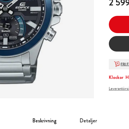
2 599
FRI 
Klockor
H
Leverantörs
Beskrivning
Detaljer