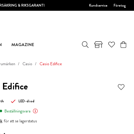
RSÄKRING & RIKSGARANTI
Kundservice
Företag
N
MAGAZINE
rumärken
Casio
Casio Edifice
 Edifice
oth
LED-diod
Beställningsvara
ik
för att se lagerstatus
 kr