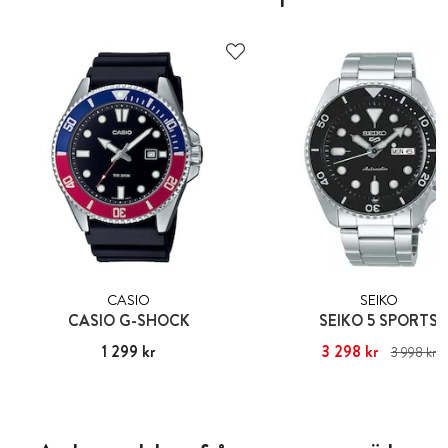
CASIO
SEIKO
CASIO G-SHOCK
SEIKO 5 SPORTS
Pris
1 299 kr
:
1 299 kr
Nuvarande pris
3 298 kr
:
3 298 kr
Ti
3 998 kr
pris
:
3 998 kr