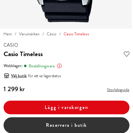
Hem
Varumärken
Casio
Casio Timeless
CASIO
Casio Timeless
Webblager:
Beställningsvara
Välj butik
för att se lagerstatus
Pris
1 299 kr
:
1 299 kr
Storleksguide
Lägg i varukorgen
Reservera i butik