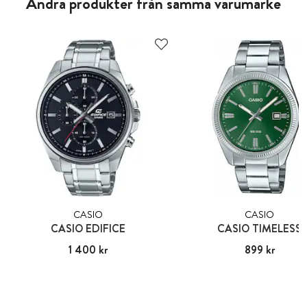
Andra produkter från samma varumärke
CASIO
CASIO
CASIO EDIFICE
CASIO TIMELESS
Pris
1 400 kr
:
1 400 kr
Pris
899 kr
:
899 kr