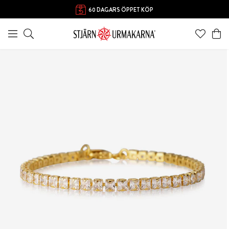
FRI FRAKT ÖVER 1000 KR
60 DAGARS ÖPPET KÖP