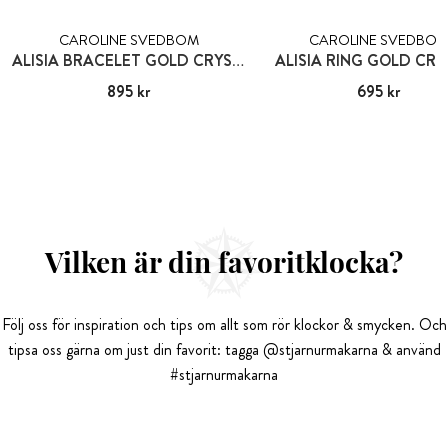
CAROLINE SVEDBOM
CAROLINE SVEDBO
ALISIA BRACELET GOLD CRYSTAL
ALISIA RING GOLD CRY
Pris
895 kr
:
895 kr
Pris
695 kr
:
695 kr
Vilken är din favoritklocka?
Följ oss för inspiration och tips om allt som rör klockor & smycken. Och
tipsa oss gärna om just din favorit: tagga @stjarnurmakarna & använd
#stjarnurmakarna