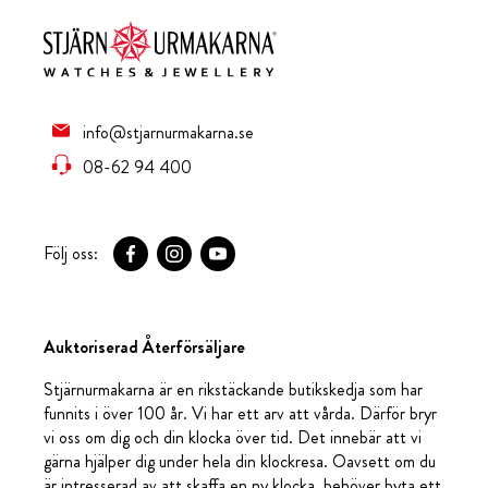
info@stjarnurmakarna.se
08-62 94 400
Följ oss:
Auktoriserad Återförsäljare
Stjärnurmakarna är en rikstäckande butikskedja som har
funnits i över 100 år. Vi har ett arv att vårda. Därför bryr
vi oss om dig och din klocka över tid. Det innebär att vi
gärna hjälper dig under hela din klockresa. Oavsett om du
är intresserad av att skaffa en ny klocka, behöver byta ett