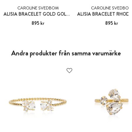
CAROLINE SVEDBOM
CAROLINE SVEDBO
ALISIA BRACELET GOLD GOLDEN COMBO
Pris
895 kr
:
895 kr
Pris
895 kr
:
895 kr
Andra produkter från samma varumärke