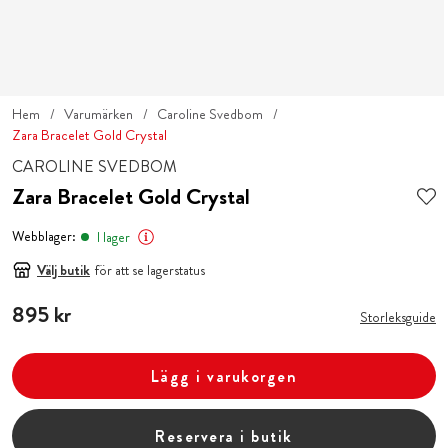
Hem
Varumärken
Caroline Svedbom
Zara Bracelet Gold Crystal
CAROLINE SVEDBOM
Zara Bracelet Gold Crystal
Webblager:
I lager
Välj butik
för att se lagerstatus
Pris
895 kr
:
895 kr
Storleksguide
Lägg i varukorgen
Reservera i butik