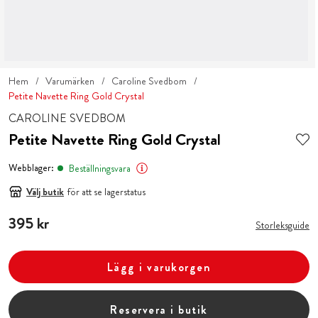
Hem
Varumärken
Caroline Svedbom
Petite Navette Ring Gold Crystal
CAROLINE SVEDBOM
Petite Navette Ring Gold Crystal
Webblager:
Beställningsvara
Välj butik
för att se lagerstatus
Pris
395 kr
:
395 kr
Storleksguide
Lägg i varukorgen
Reservera i butik