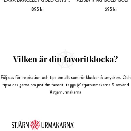
ZARA BRACELET GOLD CRYSTAL
Pris
895 kr
:
895 kr
Pris
695 kr
:
695 kr
Vilken är din favoritklocka?
Följ oss för inspiration och tips om allt som rör klockor & smycken. Och
tipsa oss gärna om just din favorit: tagga @stjarnurmakarna & använd
#stjarnurmakarna