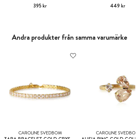
Pris
395 kr
:
395 kr
Pris
449 kr
:
449 kr
Andra produkter från samma varumärke
CAROLINE SVEDBOM
CAROLINE SVEDBO