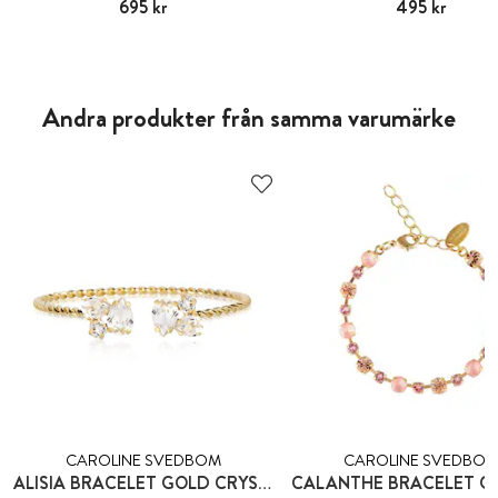
Pris
695 kr
:
695 kr
Pris
495 kr
:
495 kr
Andra produkter från samma varumärke
CAROLINE SVEDBOM
CAROLINE SVEDBO
ALISIA BRACELET GOLD CRYSTAL