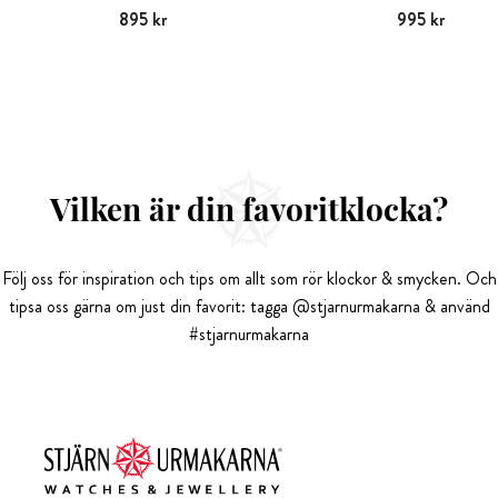
Pris
895 kr
:
895 kr
Pris
995 kr
:
995 kr
Vilken är din favoritklocka?
Följ oss för inspiration och tips om allt som rör klockor & smycken. Och
tipsa oss gärna om just din favorit: tagga @stjarnurmakarna & använd
#stjarnurmakarna