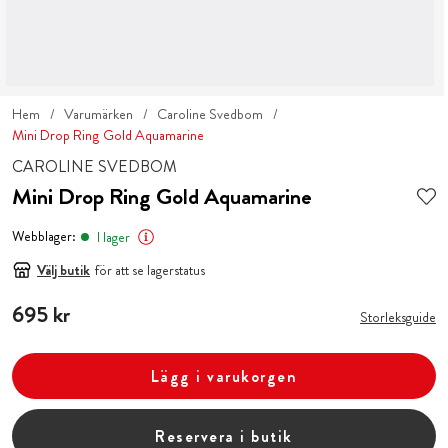
Hem
Varumärken
Caroline Svedbom
Mini Drop Ring Gold Aquamarine
CAROLINE SVEDBOM
Mini Drop Ring Gold Aquamarine
Webblager:
I lager
Välj butik
för att se lagerstatus
Pris
695 kr
:
695 kr
Storleksguide
Lägg i varukorgen
Reservera i butik