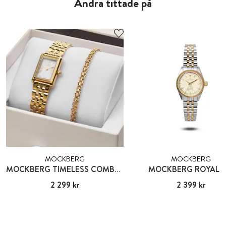
Andra tittade på
MOCKBERG
MOCKBERG
MOCKBERG TIMELESS COMBO GOLD
MOCKBERG ROYAL B
Pris
2 299 kr
:
2 299 kr
Pris
2 399 kr
:
2 399 kr