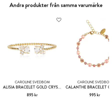
Andra produkter från samma varumärke
CAROLINE SVEDBOM
CAROLINE SVEDBO
ALISIA BRACELET GOLD CRYSTAL
Pris
895 kr
:
895 kr
Pris
995 kr
:
995 kr