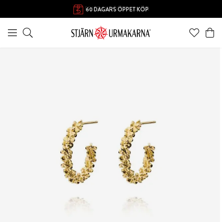
FRI FRAKT ÖVER 1000 KR
60 DAGARS ÖPPET KÖP