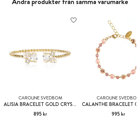
Andra produkter från samma varumärke
CAROLINE SVEDBOM
CAROLINE SVEDBO
ALISIA BRACELET GOLD CRYSTAL
Pris
895 kr
:
895 kr
Pris
995 kr
:
995 kr