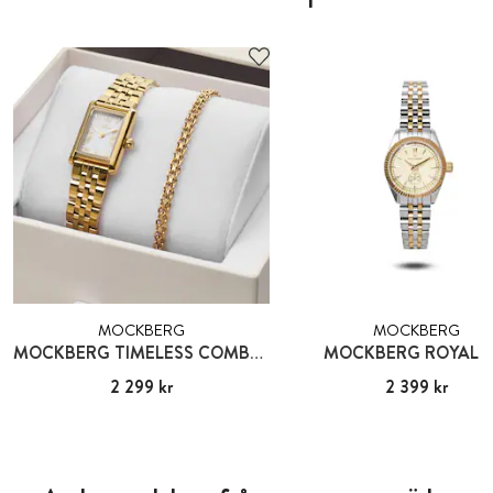
MOCKBERG
MOCKBERG
MOCKBERG TIMELESS COMBO GOLD
MOCKBERG ROYAL B
Pris
2 299 kr
:
2 299 kr
Pris
2 399 kr
:
2 399 kr