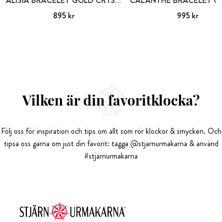
ALISIA BRACELET GOLD CRYSTAL
Pris
895 kr
:
895 kr
Pris
995 kr
:
995 kr
Vilken är din favoritklocka?
Följ oss för inspiration och tips om allt som rör klockor & smycken. Och
tipsa oss gärna om just din favorit: tagga @stjarnurmakarna & använd
#stjarnurmakarna