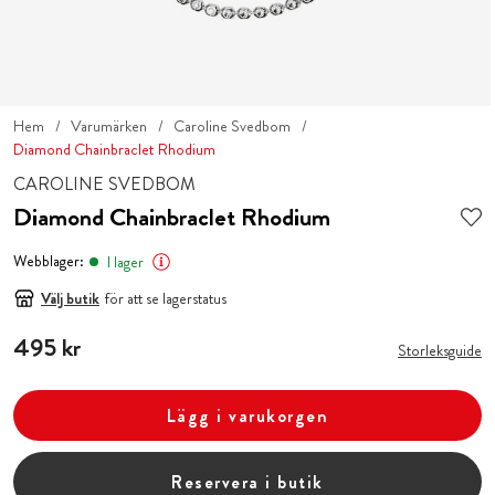
Hem
Varumärken
Caroline Svedbom
Diamond Chainbraclet Rhodium
CAROLINE SVEDBOM
Diamond Chainbraclet Rhodium
Webblager:
I lager
Välj butik
för att se lagerstatus
Pris
495 kr
:
495 kr
Storleksguide
Lägg i varukorgen
Reservera i butik