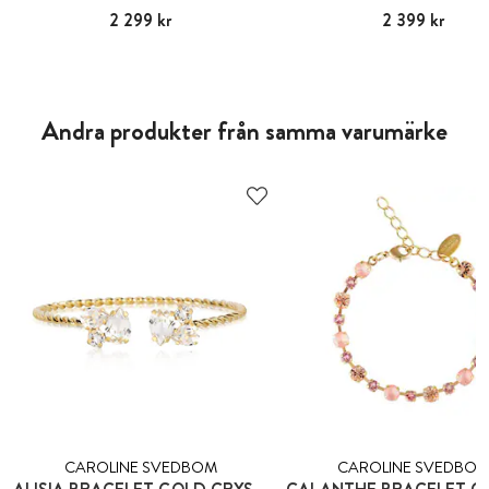
Pris
2 299 kr
:
2 299 kr
Pris
2 399 kr
:
2 399 kr
Andra produkter från samma varumärke
CAROLINE SVEDBOM
CAROLINE SVEDBO