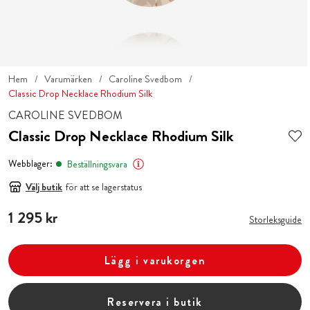
Hem
Varumärken
Caroline Svedbom
Classic Drop Necklace Rhodium Silk
CAROLINE SVEDBOM
Classic Drop Necklace Rhodium Silk
Webblager:
Beställningsvara
Välj butik
för att se lagerstatus
Pris
1 295 kr
:
1 295 kr
Storleksguide
Lägg i varukorgen
Reservera i butik