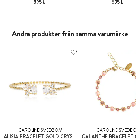
Pris
895 kr
:
895 kr
Pris
695 kr
:
695 kr
Andra produkter från samma varumärke
CAROLINE SVEDBOM
CAROLINE SVEDBO
ALISIA BRACELET GOLD CRYSTAL