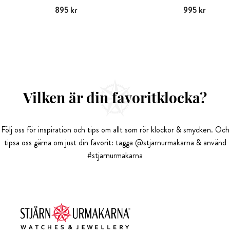
Pris
895 kr
:
895 kr
Pris
995 kr
:
995 kr
Vilken är din favoritklocka?
Följ oss för inspiration och tips om allt som rör klockor & smycken. Och
tipsa oss gärna om just din favorit: tagga @stjarnurmakarna & använd
#stjarnurmakarna