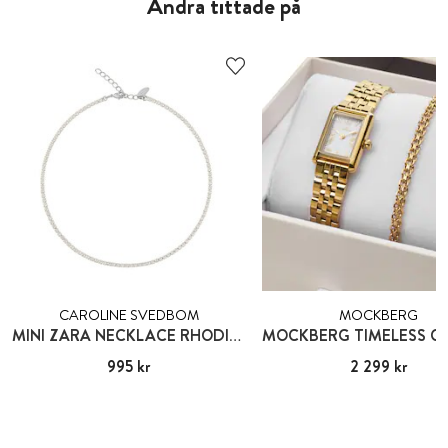
Andra tittade på
CAROLINE SVEDBOM
MOCKBERG
MINI ZARA NECKLACE RHODIUM CRYSTAL
Pris
995 kr
:
995 kr
Pris
2 299 kr
:
2 299 kr