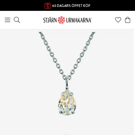
FRI FRAKT ÖVER 1000 KR
60 DAGARS ÖPPET KÖP