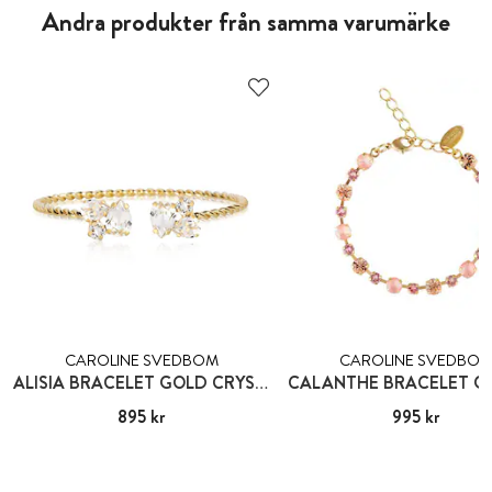
Andra produkter från samma varumärke
CAROLINE SVEDBOM
CAROLINE SVEDBO
ALISIA BRACELET GOLD CRYSTAL
Pris
895 kr
:
895 kr
Pris
995 kr
:
995 kr