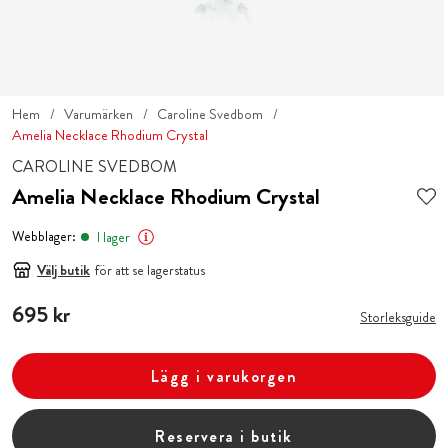
Hem
Varumärken
Caroline Svedbom
Amelia Necklace Rhodium Crystal
CAROLINE SVEDBOM
Amelia Necklace Rhodium Crystal
Webblager:
I lager
Välj butik
för att se lagerstatus
Pris
695 kr
:
695 kr
Storleksguide
Lägg i varukorgen
Reservera i butik