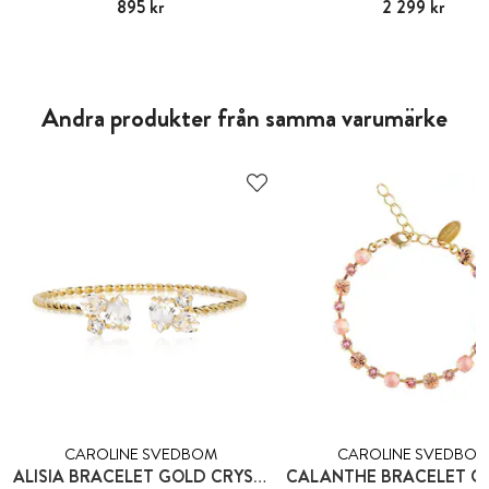
Pris
895 kr
:
895 kr
Pris
2 299 kr
:
2 299 kr
Andra produkter från samma varumärke
CAROLINE SVEDBOM
CAROLINE SVEDBO
ALISIA BRACELET GOLD CRYSTAL