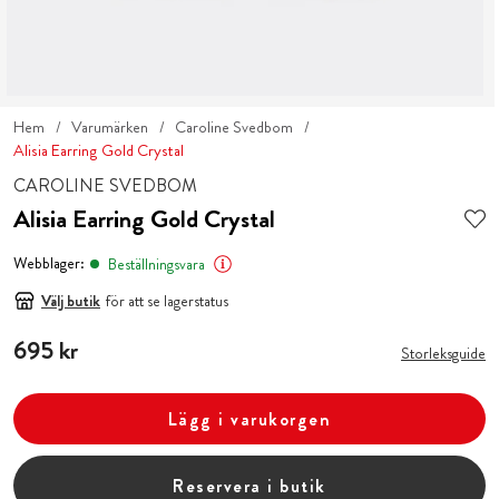
Hem
Varumärken
Caroline Svedbom
Alisia Earring Gold Crystal
CAROLINE SVEDBOM
Alisia Earring Gold Crystal
Webblager:
Beställningsvara
Välj butik
för att se lagerstatus
Pris
695 kr
:
695 kr
Storleksguide
Lägg i varukorgen
Reservera i butik