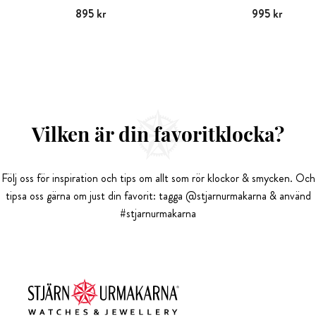
Pris
895 kr
:
895 kr
Pris
995 kr
:
995 kr
Vilken är din favoritklocka?
Följ oss för inspiration och tips om allt som rör klockor & smycken. Och
tipsa oss gärna om just din favorit: tagga @stjarnurmakarna & använd
#stjarnurmakarna