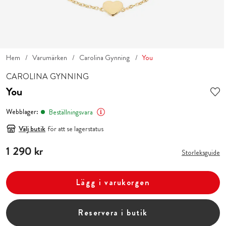
Hem
Varumärken
Carolina Gynning
You
CAROLINA GYNNING
You
Webblager:
Beställningsvara
Välj butik
för att se lagerstatus
Pris
1 290 kr
:
1 290 kr
Storleksguide
Lägg i varukorgen
Reservera i butik