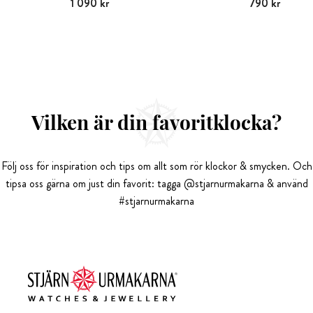
Pris
1 090 kr
:
1 090 kr
Pris
790 kr
:
790 kr
Vilken är din favoritklocka?
Följ oss för inspiration och tips om allt som rör klockor & smycken. Och
tipsa oss gärna om just din favorit: tagga @stjarnurmakarna & använd
#stjarnurmakarna