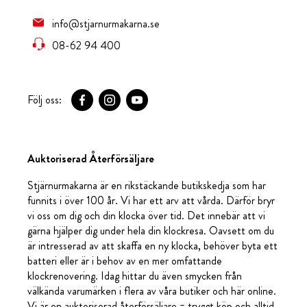
info@stjarnurmakarna.se
08-62 94 400
Följ oss:
Auktoriserad Återförsäljare
Stjärnurmakarna är en rikstäckande butikskedja som har
funnits i över 100 år. Vi har ett arv att vårda. Därför bryr
vi oss om dig och din klocka över tid. Det innebär att vi
gärna hjälper dig under hela din klockresa. Oavsett om du
är intresserad av att skaffa en ny klocka, behöver byta ett
batteri eller är i behov av en mer omfattande
klockrenovering. Idag hittar du även smycken från
välkända varumärken i flera av våra butiker och här online.
Vi är en auktoriserad återförsäljare = tryggt köp och alltid