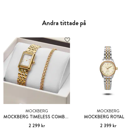
Andra tittade på
MOCKBERG
MOCKBERG
MOCKBERG TIMELESS COMBO GOLD
MOCKBERG ROYAL B
Pris
2 299 kr
:
2 299 kr
Pris
2 399 kr
:
2 399 kr