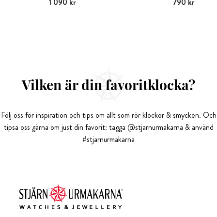
Pris
1 090 kr
:
1 090 kr
Pris
790 kr
:
790 kr
Vilken är din favoritklocka?
Följ oss för inspiration och tips om allt som rör klockor & smycken. Och
tipsa oss gärna om just din favorit: tagga @stjarnurmakarna & använd
#stjarnurmakarna