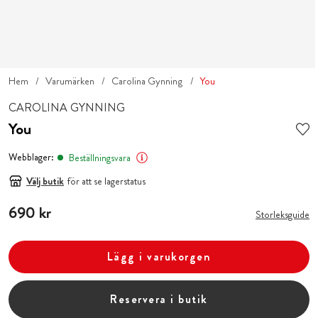
Hem
Varumärken
Carolina Gynning
You
CAROLINA GYNNING
You
Webblager:
Beställningsvara
Välj butik
för att se lagerstatus
Pris
690 kr
:
690 kr
Storleksguide
Lägg i varukorgen
Reservera i butik