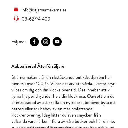
info@stjarnurmakarna.se
08-62 94 400
Följ oss:
Auktoriserad Återförsäljare
Stjärnurmakarna är en rikstäckande butikskedja som har
funnits i över 100 år. Vi har ett arv att vårda. Därför bryr
vi oss om dig och din klocka över tid. Det innebär att vi
gärna hjälper dig under hela din klockresa. Oavsett om du
är intresserad av att skaffa en ny klocka, behöver byta ett
batteri eller är i behov av en mer omfattande
klockrenovering. Idag hittar du även smycken från
välkända varumärken i flera av våra butiker och här online.
Vi är en auktoriserad återförsäljare = tryggt köp och alltid