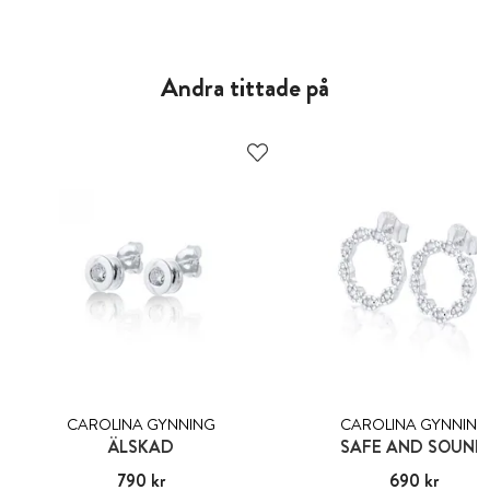
Andra tittade på
CAROLINA GYNNING
CAROLINA GYNNING
ÄLSKAD
SAFE AND SOUND
Pris
790 kr
:
790 kr
Pris
690 kr
:
690 kr