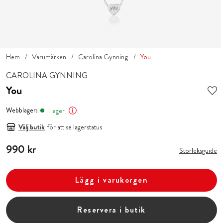
Hem
Varumärken
Carolina Gynning
You
CAROLINA GYNNING
You
Webblager:
I lager
Välj butik
för att se lagerstatus
Pris
990 kr
:
990 kr
Storleksguide
Lägg i varukorgen
Reservera i butik