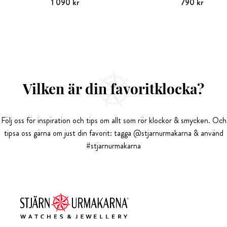
Pris
1 090 kr
:
1 090 kr
Pris
790 kr
:
790 kr
Vilken är din favoritklocka?
Följ oss för inspiration och tips om allt som rör klockor & smycken. Och
tipsa oss gärna om just din favorit: tagga @stjarnurmakarna & använd
#stjarnurmakarna