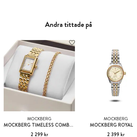
Andra tittade på
MOCKBERG
MOCKBERG
MOCKBERG TIMELESS COMBO GOLD
MOCKBERG ROYAL B
Pris
2 299 kr
:
2 299 kr
Pris
2 399 kr
:
2 399 kr