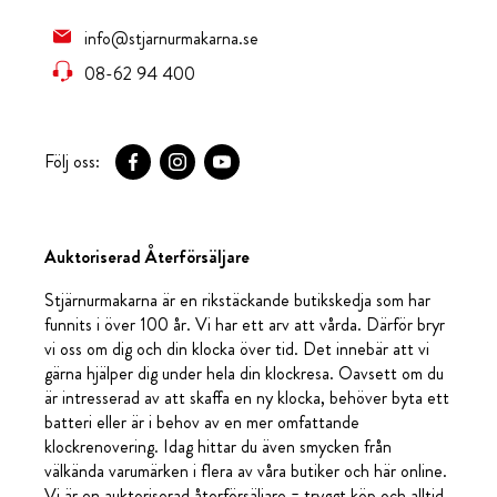
info@stjarnurmakarna.se
08-62 94 400
Följ oss:
Auktoriserad Återförsäljare
Stjärnurmakarna är en rikstäckande butikskedja som har
funnits i över 100 år. Vi har ett arv att vårda. Därför bryr
vi oss om dig och din klocka över tid. Det innebär att vi
gärna hjälper dig under hela din klockresa. Oavsett om du
är intresserad av att skaffa en ny klocka, behöver byta ett
batteri eller är i behov av en mer omfattande
klockrenovering. Idag hittar du även smycken från
välkända varumärken i flera av våra butiker och här online.
Vi är en auktoriserad återförsäljare = tryggt köp och alltid