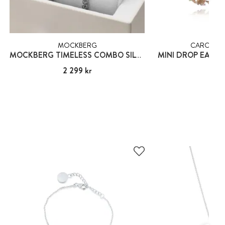
MOCKBERG
CAROLINE
MOCKBERG TIMELESS COMBO SILVER
Pris
2 299 kr
:
2 299 kr
Pris
995
: