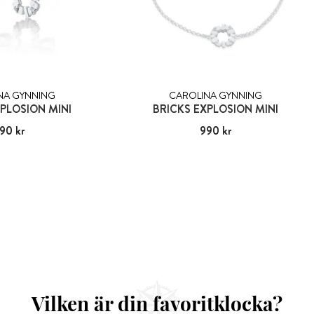
NA GYNNING
CAROLINA GYNNING
PLOSION MINI
BRICKS EXPLOSION MINI
90 kr
:
790 kr
Pris
990 kr
:
990 kr
Vilken är din favoritklocka?