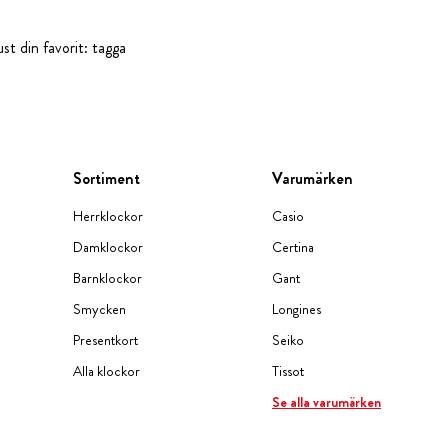
st din favorit: tagga
Sortiment
Varumärken
Herrklockor
Casio
Damklockor
Certina
Barnklockor
Gant
Smycken
Longines
Presentkort
Seiko
Alla klockor
Tissot
Se alla varumärken