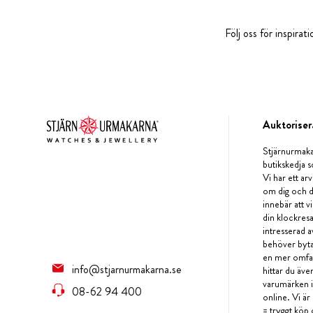
Följ oss för inspira
Auktoriser
Stjärnurmaka
butikskedja s
Vi har ett arv
om dig och d
innebär att v
din klockres
intresserad a
behöver byta 
en mer omfat
info@stjarnurmakarna.se
hittar du äv
varumärken i 
08-62 94 400
online. Vi är
= tryggt köp 