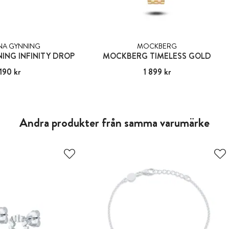
NA GYNNING
MOCKBERG
ING INFINITY DROP
MOCKBERG TIMELESS GOLD
190 kr
:
2 190 kr
Pris
1 899 kr
:
1 899 kr
Andra produkter från samma varumärke