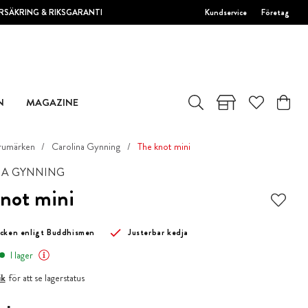
RSÄKRING & RIKSGARANTI
Kundservice
Företag
N
MAGAZINE
rumärken
Carolina Gynning
The knot mini
NA GYNNING
not mini
cken enligt Buddhismen
Justerbar kedja
I lager
ik
för att se lagerstatus
 kr