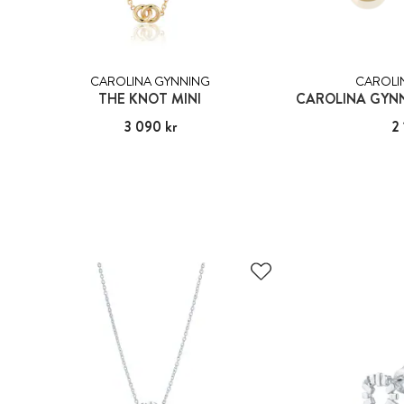
CAROLINA GYNNING
CAROLI
THE KNOT MINI
CAROLINA GYNN
Pris
3 090 kr
:
3 090 kr
Pris
2 