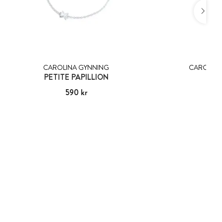
CAROLINA GYNNING
CAROLINA
PETITE PAPILLION
ÄLS
Pris
590 kr
:
590 kr
Pris
1 39
:
1