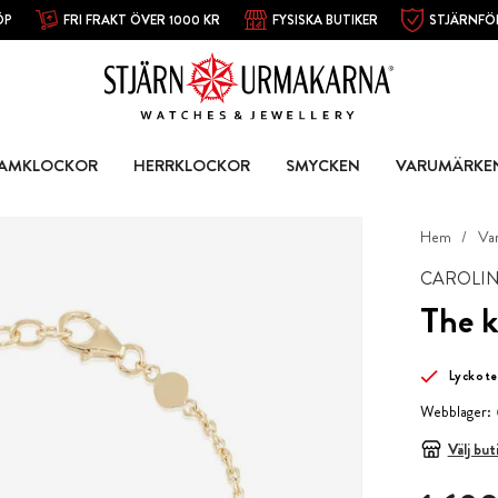
ÖP
FRI FRAKT ÖVER 1000 KR
FYSISKA BUTIKER
STJÄRNFÖ
AMKLOCKOR
HERRKLOCKOR
SMYCKEN
VARUMÄRKE
Hem
Va
CAROLI
The k
Lyckote
Webblager:
Välj but
Pris
:
1 690