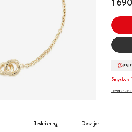
1 690
FRI 
Smycken
Leverantörs
Beskrivning
Detaljer