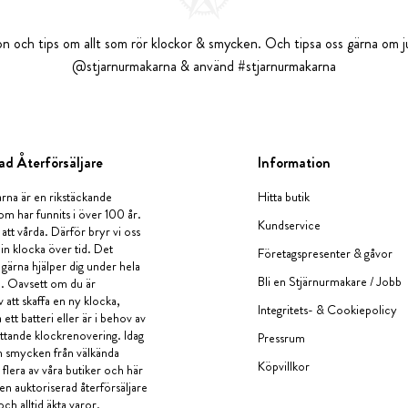
tion och tips om allt som rör klockor & smycken. Och tipsa oss gärna om ju
@stjarnurmakarna & använd #stjarnurmakarna
ad Återförsäljare
Information
rna är en rikstäckande
Hitta butik
om har funnits i över 100 år.
Kundservice
 att vårda. Därför bryr vi oss
in klocka över tid. Det
Företagspresenter & gåvor
i gärna hjälper dig under hela
Bli en Stjärnurmakare / Jobb
a. Oavsett om du är
v att skaffa en ny klocka,
Integritets- & Cookiepolicy
ett batteri eller är i behov av
tande klockrenovering. Idag
Pressrum
en smycken från välkända
Köpvillkor
flera av våra butiker och här
 en auktoriserad återförsäljare
och alltid äkta varor.