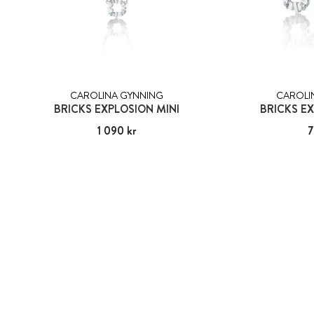
CAROLINA GYNNING
CAROLI
BRICKS EXPLOSION MINI
BRICKS EX
Pris
1 090 kr
:
1 090 kr
Pris
7