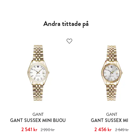
Andra tittade på
GANT
GANT
GANT SUSSEX MINI BIJOU
GANT SUSSEX MIN
Nuvarande pris
2 541 kr
:
2 541 kr
Tidigare
Nuvarande pris
2 456 kr
:
2 456 kr
Ti
2 990 kr
2 649 kr