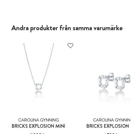
pris
:
2 990 kr
pris
:
2 649 kr
Andra produkter från samma varumärke
CAROLINA GYNNING
CAROLINA GYNNING
BRICKS EXPLOSION MINI
BRICKS EXPLOSION M