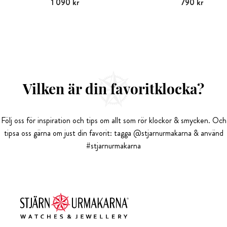
Pris
1 090 kr
:
1 090 kr
Pris
790 kr
:
790 kr
Vilken är din favoritklocka?
Följ oss för inspiration och tips om allt som rör klockor & smycken. Och
tipsa oss gärna om just din favorit: tagga @stjarnurmakarna & använd
#stjarnurmakarna