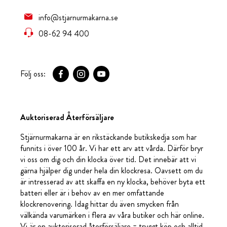
info@stjarnurmakarna.se
08-62 94 400
Följ oss:
Auktoriserad Återförsäljare
Stjärnurmakarna är en rikstäckande butikskedja som har
funnits i över 100 år. Vi har ett arv att vårda. Därför bryr
vi oss om dig och din klocka över tid. Det innebär att vi
gärna hjälper dig under hela din klockresa. Oavsett om du
är intresserad av att skaffa en ny klocka, behöver byta ett
batteri eller är i behov av en mer omfattande
klockrenovering. Idag hittar du även smycken från
välkända varumärken i flera av våra butiker och här online.
Vi är en auktoriserad återförsäljare = tryggt köp och alltid