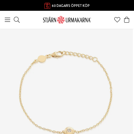
FRI FRAKT ÖVER 1000 KR
60 DAGARS ÖPPET KÖP