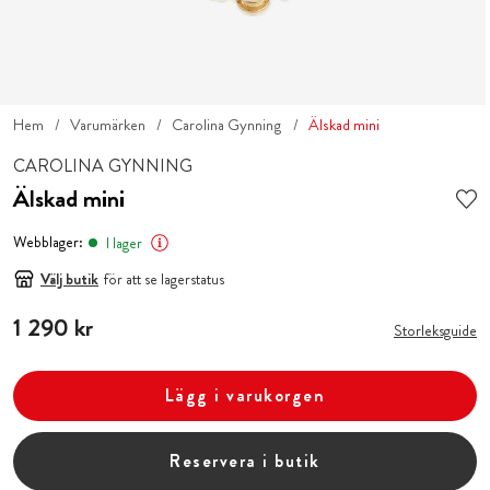
Hem
Varumärken
Carolina Gynning
Älskad mini
CAROLINA GYNNING
Älskad mini
Webblager:
I lager
Välj butik
för att se lagerstatus
Pris
1 290 kr
:
1 290 kr
Storleksguide
Lägg i varukorgen
Reservera i butik