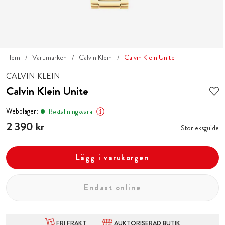
Hem
Varumärken
Calvin Klein
Calvin Klein Unite
CALVIN KLEIN
Calvin Klein Unite
Webblager:
Beställningsvara
Pris
2 390 kr
:
2 390 kr
Storleksguide
Lägg i varukorgen
Endast online
FRI FRAKT
AUKTORISERAD BUTIK