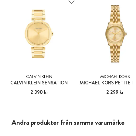
CALVIN KLEIN
MICHAEL KORS
CALVIN KLEIN SENSATION
Pris
2 390 kr
:
2 390 kr
Pris
2 299 kr
:
2 299 kr
Andra produkter från samma varumärke