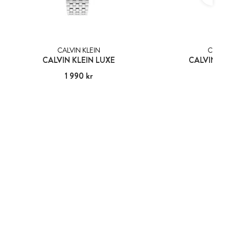
CALVIN KLEIN
CALVIN
CALVIN KLEIN LUXE
CALVIN KL
Pris
1 990 kr
:
1 990 kr
Pris
1 75
:
1