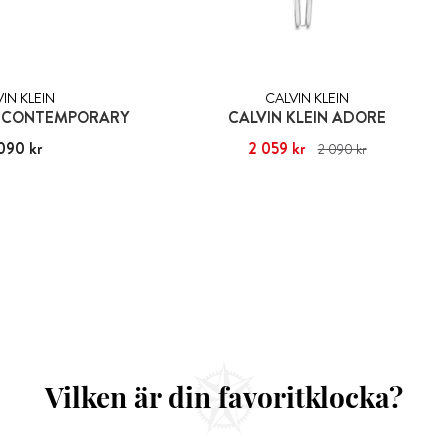
IN KLEIN
CALVIN KLEIN
N CONTEMPORARY
CALVIN KLEIN ADORE
090 kr
2 090 kr
Nuvarande pris
2 059 kr
:
2 059 kr
Tidigare pris
:
2 090 kr
2 090 kr
Vilken är din favoritklocka?