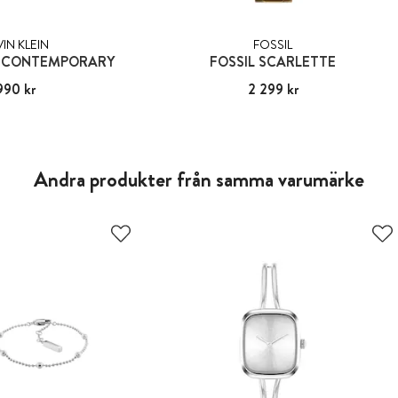
IN KLEIN
FOSSIL
N CONTEMPORARY
FOSSIL SCARLETTE
990 kr
:
1 990 kr
Pris
2 299 kr
:
2 299 kr
Andra produkter från samma varumärke