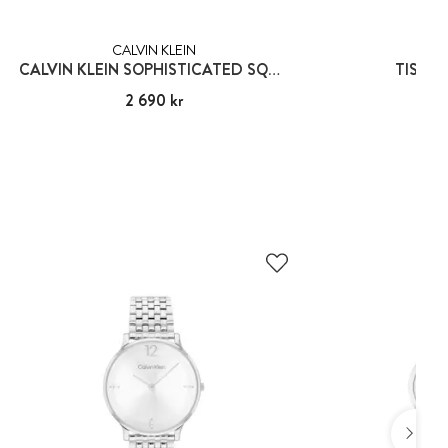
CALVIN KLEIN
TIS
CALVIN KLEIN SOPHISTICATED SQUARE
TISSOT
Pris
2 690 kr
:
2 690 kr
Pris
5 25
:
5