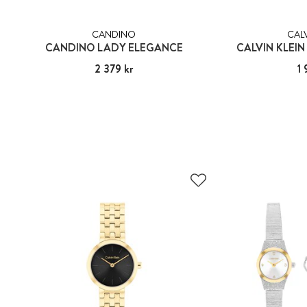
CANDINO
CALV
CANDINO LADY ELEGANCE
CALVIN KLEI
Pris
2 379 kr
:
2 379 kr
Pris
1 