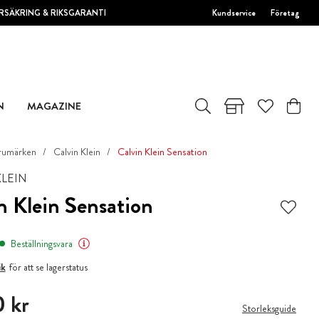
RSÄKRING & RIKSGARANTI
Kundservice
Företag
N
MAGAZINE
rumärken
Calvin Klein
Calvin Klein Sensation
KLEIN
n Klein Sensation
Beställningsvara
ik
för att se lagerstatus
 kr
 kr
Storleksguide