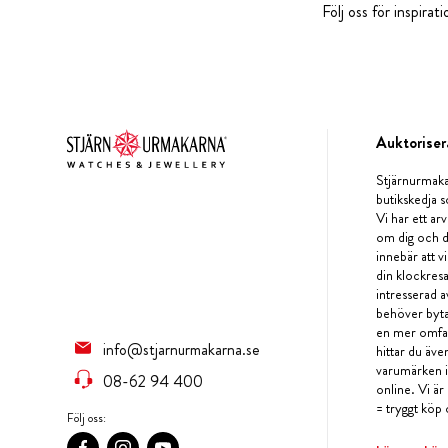
Följ oss för inspira
Auktoriser
Stjärnurmaka
butikskedja s
Vi har ett arv
om dig och d
innebär att v
din klockres
intresserad a
behöver byta 
en mer omfat
info@stjarnurmakarna.se
hittar du äv
varumärken i 
08-62 94 400
online. Vi är
= tryggt köp 
Följ oss: