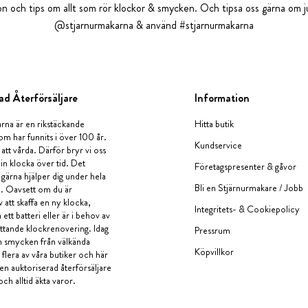
tion och tips om allt som rör klockor & smycken. Och tipsa oss gärna om ju
@stjarnurmakarna & använd #stjarnurmakarna
ad Återförsäljare
Information
rna är en rikstäckande
Hitta butik
om har funnits i över 100 år.
Kundservice
 att vårda. Därför bryr vi oss
in klocka över tid. Det
Företagspresenter & gåvor
i gärna hjälper dig under hela
Bli en Stjärnurmakare / Jobb
a. Oavsett om du är
v att skaffa en ny klocka,
Integritets- & Cookiepolicy
ett batteri eller är i behov av
tande klockrenovering. Idag
Pressrum
en smycken från välkända
Köpvillkor
flera av våra butiker och här
 en auktoriserad återförsäljare
och alltid äkta varor.