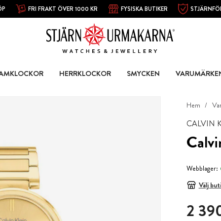
ÖP
FRI FRAKT ÖVER 1000 KR
FYSISKA BUTIKER
STJÄRNFÖ
AMKLOCKOR
HERRKLOCKOR
SMYCKEN
VARUMÄRKE
Hem
Va
CALVIN 
Calvi
Webblager:
Välj but
Pris
:
2 390
2 390