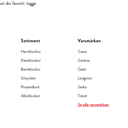
st din favorit: tagga
Sortiment
Varumärken
Herrklockor
Casio
Damklockor
Certina
Barnklockor
Gant
Smycken
Longines
Presentkort
Seiko
Alla klockor
Tissot
Se alla varumärken