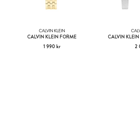
CALVIN KLEIN
CALV
CALVIN KLEIN FORME
CALVIN KLEI
Pris
1 990 kr
:
1 990 kr
Pris
2 
: