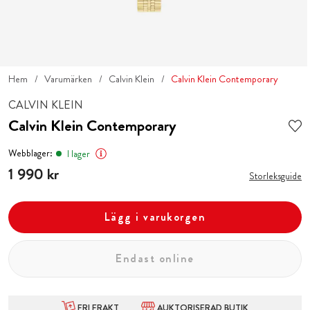
Hem
Varumärken
Calvin Klein
Calvin Klein Contemporary
CALVIN KLEIN
Calvin Klein Contemporary
Webblager:
I lager
Pris
1 990 kr
:
1 990 kr
Storleksguide
Lägg i varukorgen
Endast online
FRI FRAKT
AUKTORISERAD BUTIK