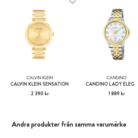
CALVIN KLEIN
CANDINO
CALVIN KLEIN SENSATION
CANDINO LADY ELEG
Pris
2 390 kr
:
2 390 kr
Pris
1 889 kr
:
1 889 kr
Andra produkter från samma varumärke