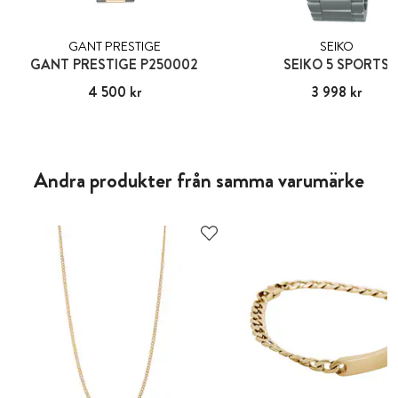
GANT PRESTIGE
SEIKO
GANT PRESTIGE P250002
SEIKO 5 SPORTS
Pris
4 500 kr
:
4 500 kr
Pris
3 998 kr
:
3 998 kr
Andra produkter från samma varumärke