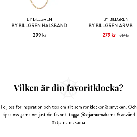
BY BILLGREN
BY BILLGREN
BY BILLGREN HALSBAND
BY BILLGREN ARMB
Pris
299 kr
:
299 kr
Nuvarande pris
279 kr
:
279 kr
Tid
319 kr
pris
:
319 kr
Vilken är din favoritklocka?
Följ oss för inspiration och tips om allt som rör klockor & smycken. Och
tipsa oss gärna om just din favorit: tagga @stjarnurmakarna & använd
#stjarnurmakarna