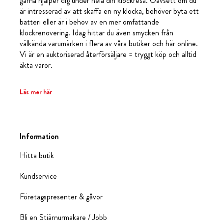
gärna hjälper dig under hela din klockresa. Oavsett om du
är intresserad av att skaffa en ny klocka, behöver byta ett
batteri eller är i behov av en mer omfattande
klockrenovering. Idag hittar du även smycken från
välkända varumärken i flera av våra butiker och här online.
Vi är en auktoriserad återförsäljare = tryggt köp och alltid
äkta varor.
Läs mer här
Information
Hitta butik
Kundservice
Företagspresenter & gåvor
Bli en Stjärnurmakare / Jobb