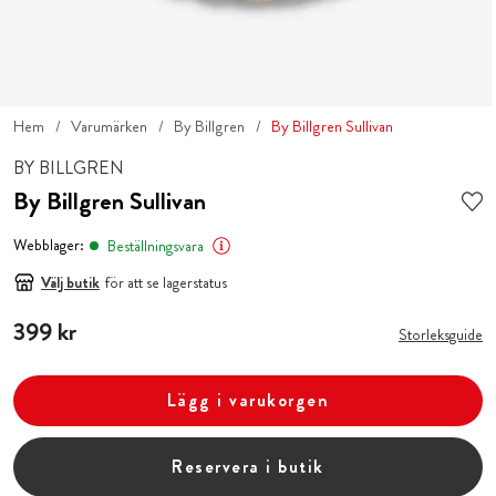
Hem
Varumärken
By Billgren
By Billgren Sullivan
BY BILLGREN
By Billgren Sullivan
Webblager:
Beställningsvara
Välj butik
för att se lagerstatus
Pris
399 kr
:
399 kr
Storleksguide
Lägg i varukorgen
Reservera i butik