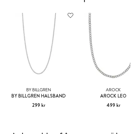
BY BILLGREN
AROCK
BY BILLGREN HALSBAND
AROCK LEO
Pris
299 kr
:
299 kr
Pris
499 kr
:
499 kr