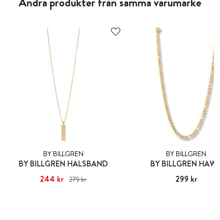
Andra produkter från samma varumärke
BY BILLGREN
BY BILLGREN
BY BILLGREN HALSBAND
BY BILLGREN HAW
Nuvarande pris
244 kr
:
244 kr
Tidigare
Pris
299 kr
:
299 kr
279 kr
pris
:
279 kr