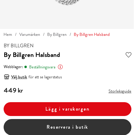
Hem
Varumärken
By Billgren
By Billgren Halsband
BY BILLGREN
By Billgren Halsband
Webblager:
Beställningsvara
Välj butik
för att se lagerstatus
Pris
449 kr
:
449 kr
Storleksguide
Lägg i varukorgen
Reservera i butik