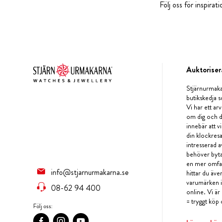
Följ oss för inspira
Auktoriser
Stjärnurmaka
butikskedja s
Vi har ett arv
om dig och d
innebär att v
din klockres
intresserad a
behöver byta 
en mer omfat
info@stjarnurmakarna.se
hittar du äv
varumärken i 
08-62 94 400
online. Vi är
= tryggt köp 
Följ oss: