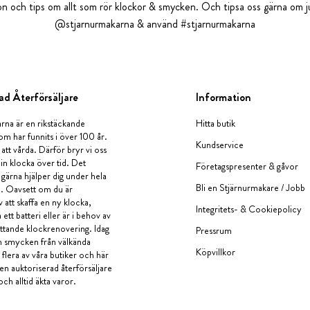
tion och tips om allt som rör klockor & smycken. Och tipsa oss gärna om ju
@stjarnurmakarna & använd #stjarnurmakarna
ad Återförsäljare
Information
rna är en rikstäckande
Hitta butik
om har funnits i över 100 år.
Kundservice
 att vårda. Därför bryr vi oss
in klocka över tid. Det
Företagspresenter & gåvor
i gärna hjälper dig under hela
Bli en Stjärnurmakare / Jobb
a. Oavsett om du är
v att skaffa en ny klocka,
Integritets- & Cookiepolicy
ett batteri eller är i behov av
tande klockrenovering. Idag
Pressrum
en smycken från välkända
Köpvillkor
flera av våra butiker och här
 en auktoriserad återförsäljare
och alltid äkta varor.