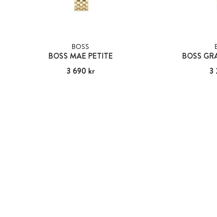
BOSS
BOSS MAE PETITE
BOSS GR
Pris
3 690 kr
:
3 690 kr
Pris
3 