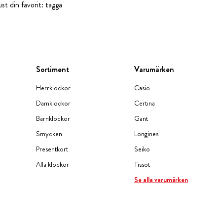
st din favorit: tagga
Sortiment
Varumärken
Herrklockor
Casio
Damklockor
Certina
Barnklockor
Gant
Smycken
Longines
Presentkort
Seiko
Alla klockor
Tissot
Se alla varumärken