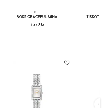
BOSS
TIS
BOSS GRACEFUL MINA
TISSOT LOV
Pris
3 290 kr
:
3 290 kr
Pris
4 29
:
4