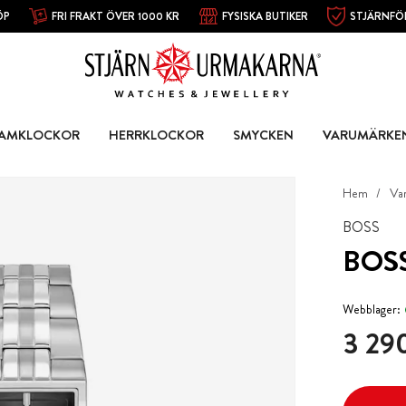
ÖP
FRI FRAKT ÖVER 1000 KR
FYSISKA BUTIKER
STJÄRNFÖ
AMKLOCKOR
HERRKLOCKOR
SMYCKEN
VARUMÄRKE
Hem
Va
BOSS
BOSS
Webblager:
Pris
:
3 290
3 290