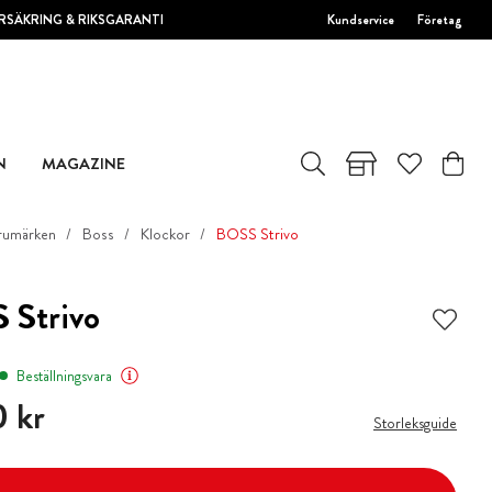
RSÄKRING & RIKSGARANTI
Kundservice
Företag
N
MAGAZINE
rumärken
Boss
Klockor
BOSS Strivo
 Strivo
Beställningsvara
 kr
 kr
Storleksguide