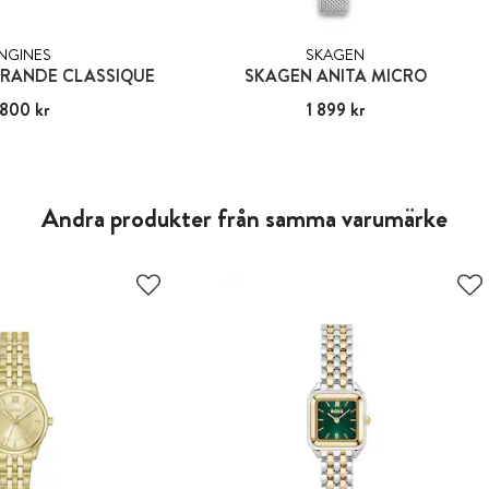
NGINES
SKAGEN
GRANDE CLASSIQUE
SKAGEN ANITA MICRO
 800 kr
18 800 kr
Pris
1 899 kr
:
1 899 kr
Andra produkter från samma varumärke