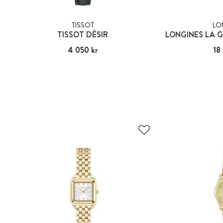
TISSOT
LO
TISSOT DÈSIR
LONGINES LA 
Pris
4 050 kr
:
4 050 kr
Pris
18
: