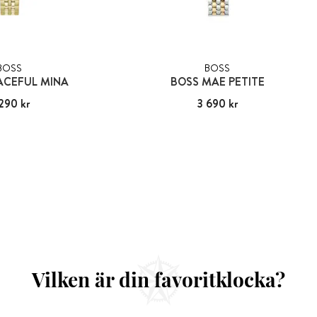
BOSS
BOSS
ACEFUL MINA
BOSS MAE PETITE
290 kr
:
3 290 kr
Pris
3 690 kr
:
3 690 kr
Vilken är din favoritklocka?