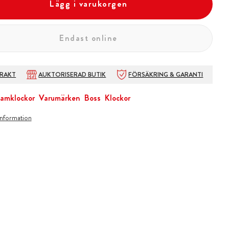
Lägg i varukorgen
Endast online
FRAKT
AUKTORISERAD BUTIK
FÖRSÄKRING & GARANTI
amklockor
Varumärken
Boss
Klockor
information