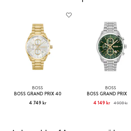
BOSS
BOSS
BOSS GRAND PRIX 40
BOSS GRAND PRIX 
Pris
4 749 kr
:
4 749 kr
Nuvarande pris
4 149 kr
:
4 149 kr
Ti
4 908 kr
pris
:
4 908 kr