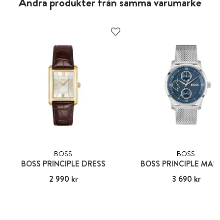
Andra produkter från samma varumärke
BOSS
BOSS
BOSS PRINCIPLE DRESS
BOSS PRINCIPLE MAS
Pris
2 990 kr
:
2 990 kr
Pris
3 690 kr
:
3 690 kr