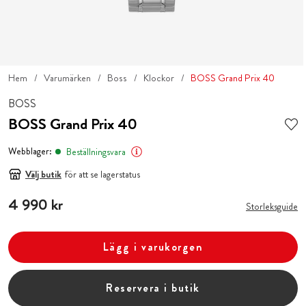
Hem
Varumärken
Boss
Klockor
BOSS Grand Prix 40
BOSS
BOSS Grand Prix 40
Webblager:
Beställningsvara
Välj butik
för att se lagerstatus
Pris
4 990 kr
:
4 990 kr
Storleksguide
Lägg i varukorgen
Reservera i butik