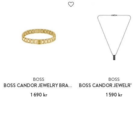
BOSS
BOSS
BOSS CANDOR JEWELRY BRACELET
Pris
1 690 kr
:
1 690 kr
Pris
1 590 kr
:
1 590 kr