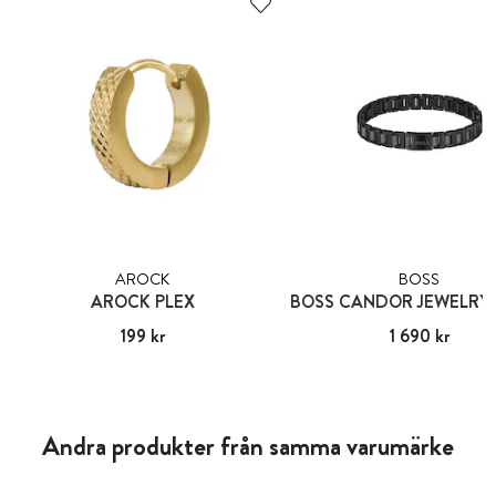
AROCK
BOSS
AROCK PLEX
Pris
199 kr
:
199 kr
Pris
1 690 kr
:
1 690 kr
Andra produkter från samma varumärke