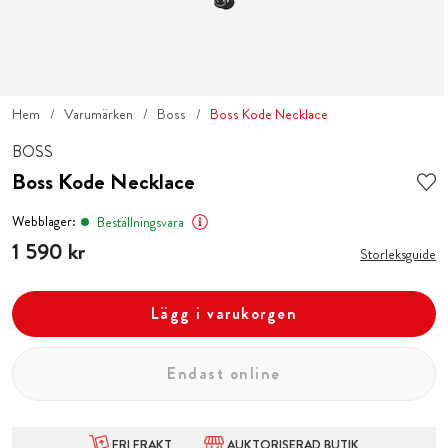
Hem
Varumärken
Boss
Boss Kode Necklace
BOSS
Boss Kode Necklace
Webblager:
Beställningsvara
Pris
1 590 kr
:
1 590 kr
Storleksguide
Lägg i varukorgen
Endast online
FRI FRAKT
AUKTORISERAD BUTIK