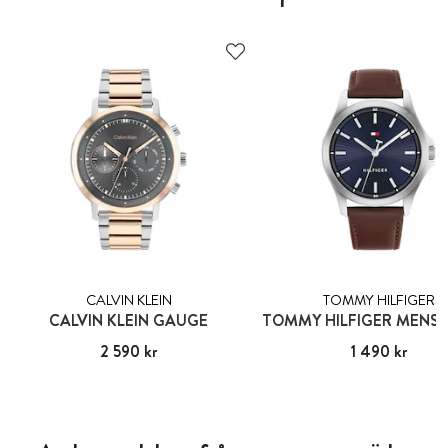
CALVIN KLEIN
TOMMY HILFIGER
CALVIN KLEIN GAUGE
Pris
2 590 kr
:
2 590 kr
Pris
1 490 kr
:
1 490 kr