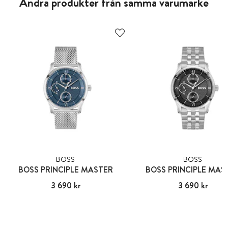
Andra produkter från samma varumärke
BOSS
BOSS
BOSS PRINCIPLE MASTER
BOSS PRINCIPLE MAS
Pris
3 690 kr
:
3 690 kr
Pris
3 690 kr
:
3 690 kr