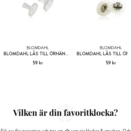
BLOMDAHL
BLOMDAHL
BLOMDAHL LÅS TILL ÖRHÄNGEN PLAST
Pris
59 kr
:
59 kr
Pris
59 kr
:
59 kr
Vilken är din favoritklocka?
Följ oss för inspiration och tips om allt som rör klockor & smycken. Och