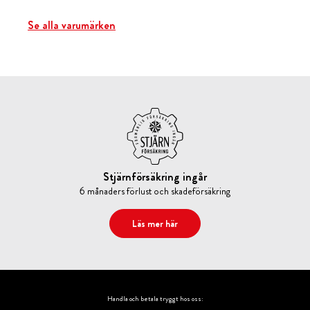
Se alla varumärken
Stjärnförsäkring ingår
6 månaders förlust och skadeförsäkring
Läs mer här
Handla och betala tryggt hos oss: