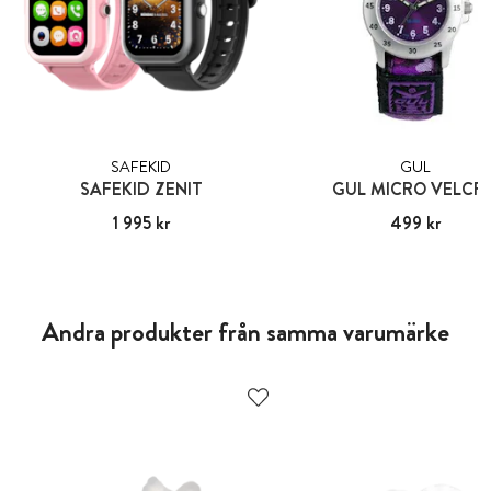
SAFEKID
GUL
SAFEKID ZENIT
GUL MICRO VELCR
Pris
1 995 kr
:
1 995 kr
Pris
499 kr
:
499 kr
Andra produkter från samma varumärke