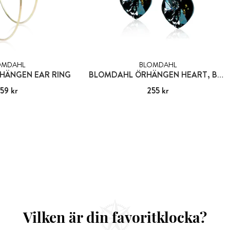
OMDAHL
BLOMDAHL
HÄNGEN EAR RING
BLOMDAHL ÖRHÄNGEN HEART, BLACK DIAMOND
59 kr
:
359 kr
Pris
255 kr
:
255 kr
Vilken är din favoritklocka?