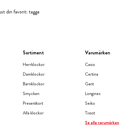
st din favorit: tagga
Sortiment
Varumärken
Herrklockor
Casio
Damklockor
Certina
Barnklockor
Gant
Smycken
Longines
Presentkort
Seiko
Alla klockor
Tissot
Se alla varumärken