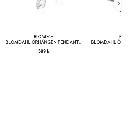
BLOMDAHL
BLOM
BLOMDAHL ÖRHÄNGEN PENDANT BRILLIANCE CURVED, CRYSTAL
Pris
589 kr
:
589 kr
Pris
309
: