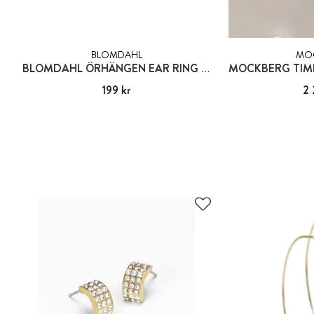
BLOMDAHL
MO
BLOMDAHL ÖRHÄNGEN EAR RING 12 MM
Pris
199 kr
:
199 kr
Pris
2 