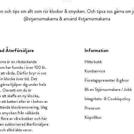
tion och tips om allt som rör klockor & smycken. Och tipsa oss gärna om ju
@stjarnurmakarna & använd #stjarnurmakarna
ad Återförsäljare
Information
rna är en rikstäckande
Hitta butik
om har funnits i över 100 år.
Kundservice
 att vårda. Därför bryr vi oss
in klocka över tid. Det
Företagspresenter & gåvor
i gärna hjälper dig under hela
Bli en Stjärnurmakare / Jobb
a. Oavsett om du är
v att skaffa en ny klocka,
Integritets- & Cookiepolicy
ett batteri eller är i behov av
tande klockrenovering. Idag
Pressrum
en smycken från välkända
Köpvillkor
flera av våra butiker och här
 en auktoriserad återförsäljare
och alltid äkta varor.