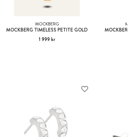
MOCKBERG
MOCK
MOCKBERG TIMELESS PETITE GOLD
MOCKBERG TI
Pris
1 999 kr
:
1 999 kr
Pris
1 89
:
1