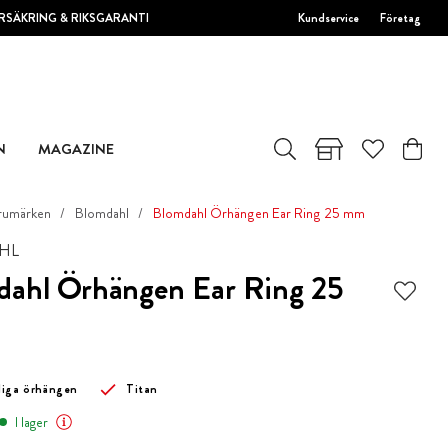
RSÄKRING & RIKSGARANTI
Kundservice
Företag
N
MAGAZINE
rumärken
Blomdahl
Blomdahl Örhängen Ear Ring 25 mm
HL
dahl Örhängen Ear Ring 25
liga örhängen
Titan
I lager