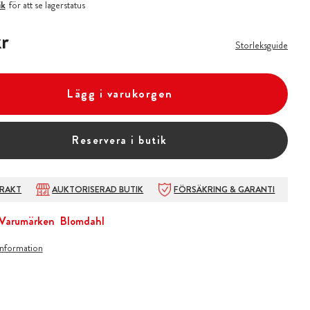
ik
för att se lagerstatus
r
r
Storleksguide
Lägg i varukorgen
Reservera i butik
FRAKT
AUKTORISERAD BUTIK
FÖRSÄKRING & GARANTI
Varumärken
Blomdahl
information