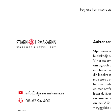
Följ oss för inspira
Auktoriser
Stjärnurmaka
butikskedja s
Vi har ett arv
om dig och d
innebär att v
din klockres
intresserad a
behöver byta 
en mer omfat
info@stjarnurmakarna.se
hittar du äv
varumärken i 
08-62 94 400
online. Vi är
= tryggt köp 
Följ oss: