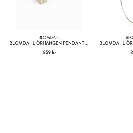
BLOMDAHL
BL
BLOMDAHL ÖRHÄNGEN PENDANT GRAND BRILLIANCE CURVED 10 MM, CRYSTAL
BLOMDAHL ÖR
Pris
859 kr
:
859 kr
Pris
3