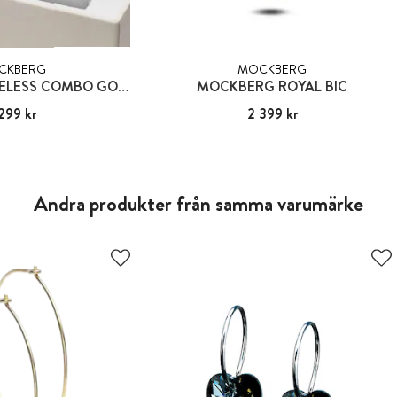
CKBERG
MOCKBERG
MOCKBERG TIMELESS COMBO GOLD
MOCKBERG ROYAL BIC
299 kr
:
2 299 kr
Pris
2 399 kr
:
2 399 kr
Andra produkter från samma varumärke